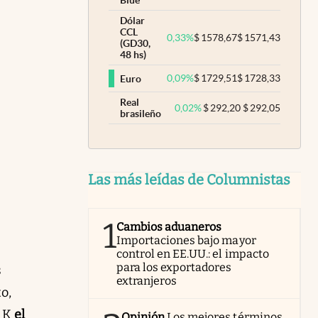
Blue
Dólar
CCL
0,33
%
$
1578,67
$
1571,43
(GD30,
48 hs)
0,09
%
$
1729,51
$
1728,33
Euro
Real
0,02
%
$
292,20
$
292,05
brasileño
Las más leídas de Columnistas
1
Cambios aduaneros
Importaciones bajo mayor
control en EE.UU.: el impacto
para los exportadores
s
extranjeros
to,
a K
el
Opinión
Los mejores términos