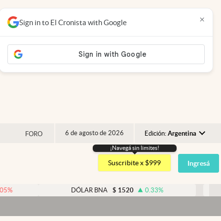
×
Sign in to El Cronista with Google
6 de agosto de 2026
Edición:
Argentina
FORO
¡Navegá sin limites!
Argentina
Suscribite x $999
Ingresá
España
México
DÓLAR BNA
$
1520
0.33
%
DÓLA
USA
Colombia