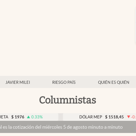
JAVIER MILEI
RIESGO PAÍS
QUIÉN ES QUIÉN
Columnistas
976
0.33
%
DÓLAR MEP
$
1518,45
-0.05
%
zación del miércoles 5 de agosto minuto a minuto