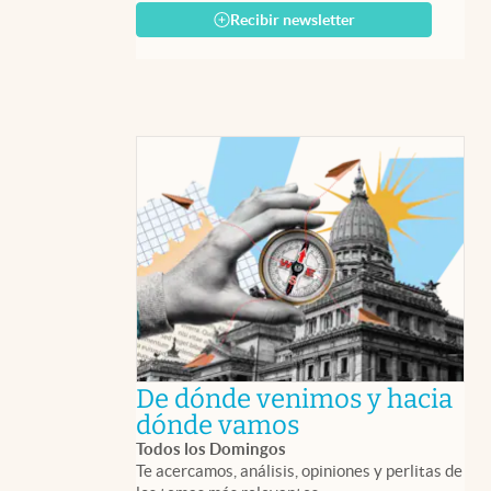
Recibir newsletter
De dónde venimos y hacia
abre en nueva 
dónde vamos
Todos los Domingos
Te acercamos, análisis, opiniones y perlitas de