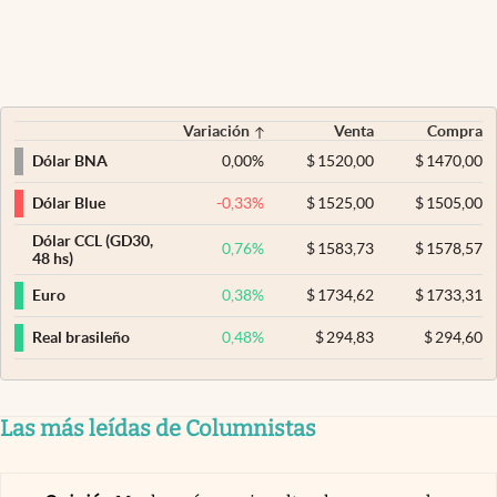
Variación
Venta
Compra
0,00
%
$
1520,00
$
1470,00
Dólar BNA
-0,33
%
$
1525,00
$
1505,00
Dólar Blue
Dólar CCL (GD30,
0,76
%
$
1583,73
$
1578,57
48 hs)
0,38
%
$
1734,62
$
1733,31
Euro
0,48
%
$
294,83
$
294,60
Real brasileño
Las más leídas de Columnistas