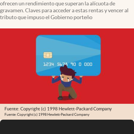
ofrecen un rendimiento que superan la alícuota de
Infotechnology
gravamen. Claves para acceder a estas rentas y vencer al
Clase
tributo que impuso el Gobierno porteño
Clima
Mundial 2026
Eventos Corporativos
El Cronista Studio
Mediakit
abre en nueva pestaña
Argentina
Fuente: Copyright (c) 1998 Hewlett-Packard Company
Fuente: Copyright (c) 1998 Hewlett-Packard Company