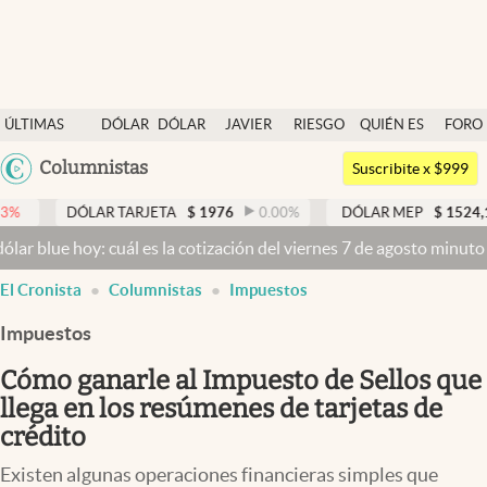
Últimas noticias
ÚLTIMAS
DÓLAR
DÓLAR
JAVIER
RIESGO
QUIÉN ES
FORO
Dólar
NOTICIAS
BLUE
MILEI
PAÍS
QUIÉN
Argentina
Columnistas
Members
Suscribite x $999
España
Economía y Política
TARJETA
$
1976
0.00
%
DÓLAR MEP
$
1524,17
0.31
%
México
uál es la cotización del viernes 7 de agosto minuto a minuto
Dólar h
Finanzas y Mercados
USA
El Cronista
Columnistas
Impuestos
Mercados Online
Colombia
Uruguay
Impuestos
Negocios
Cómo ganarle al Impuesto de Sellos que
Columnistas
llega en los resúmenes de tarjetas de
Otras secciones
crédito
Apertura
Existen algunas operaciones financieras simples que