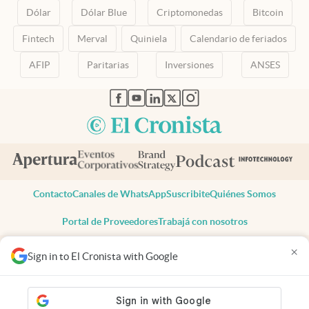
Dólar
Dólar Blue
Criptomonedas
Bitcoin
Fintech
Merval
Quiniela
Calendario de feriados
AFIP
Paritarias
Inversiones
ANSES
abre en nueva pestaña
abre en nueva pestaña
abre en nueva pestaña
abre en nueva pestaña
abre en nueva pestaña
Contacto
Canales de WhatsApp
Suscribite
Quiénes Somos
Portal de Proveedores
Trabajá con nosotros
Copyright 2025 cronista.com
×
Sign in to El Cronista with Google
Todos los derechos reservados
Términos y condiciones
Privacidad
Consentimiento