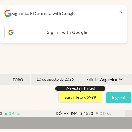
×
Sign in to El Cronista with Google
10 de agosto de 2026
Edición:
Argentina
FORO
¡Navegá sin limites!
Argentina
Suscribite x $999
Ingresá
España
México
%
DÓLAR BNA
$
1520
0.00
%
USA
Colombia