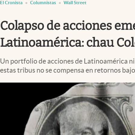
El Cronista
Columnistas
Wall Street
Infotechnology
Clase
Colapso de acciones em
Clima
Mundial 2026
Latinoamérica: chau Co
Eventos Corporativos
Un portfolio de acciones de Latinoamérica ni 
El Cronista Studio
estas tribus no se compensa en retornos bajo
Mediakit
abre en nueva pestaña