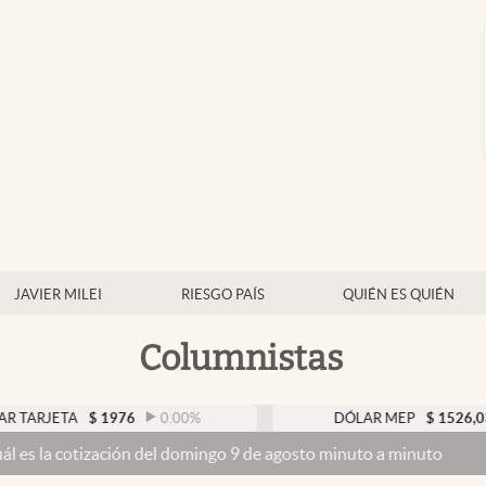
JAVIER MILEI
RIESGO PAÍS
QUIÉN ES QUIÉN
Columnistas
TA
$
1976
0.00
%
DÓLAR MEP
$
1526,03
0.43
ización del domingo 9 de agosto minuto a minuto