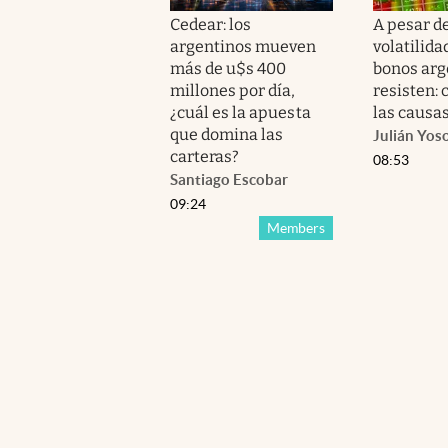
Cedear: los
A pesar de
argentinos mueven
volatilidad
más de u$s 400
bonos arg
millones por día,
resisten: 
¿cuál es la apuesta
las causa
que domina las
Julián Yos
carteras?
08:53
Santiago Escobar
09:24
Members