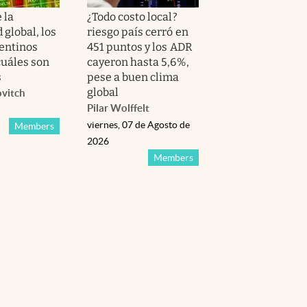
 la
¿Todo costo local?
 global, los
riesgo país cerró en
entinos
451 puntos y los ADR
cuáles son
cayeron hasta 5,6%,
s
pese a buen clima
global
ovitch
Pilar Wolffelt
viernes, 07 de Agosto de
Members
2026
Members