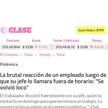
Últimas noticias
Dólar
Suscribite x $999
Members
Gourmet
Break
Series Y Peliculas
Trendy
Economía y Política
DÓLAR BNA
$
1520
0.00
%
DÓLAR BLUE
$
1530
-0.65
%
El Cronista
Clase
Trendy
Viral
Finanzas y Mercados
Polémica
Mercados Online
La brutal reacción de un empleado luego de
Negocios
que su jefe lo llamara fuera de horario: "Se
Columnistas
volvió loco"
Otras secciones
El trabajador discutió fuertemente con su jefe, quien lo
contactó un domingo para que terminara un trabajo. La
Apertura
conversación se volvió viral y generó polémica. "¿Qué