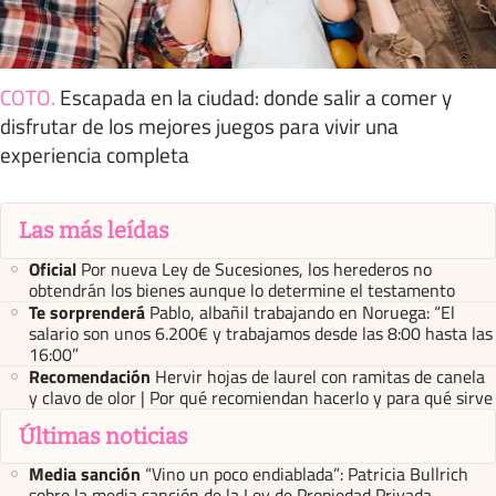
COTO
.
Escapada en la ciudad: donde salir a comer y
disfrutar de los mejores juegos para vivir una
experiencia completa
Las más leídas
Oficial
Por nueva Ley de Sucesiones, los herederos no
obtendrán los bienes aunque lo determine el testamento
Te sorprenderá
Pablo, albañil trabajando en Noruega: “El
salario son unos 6.200€ y trabajamos desde las 8:00 hasta las
16:00”
Recomendación
Hervir hojas de laurel con ramitas de canela
y clavo de olor | Por qué recomiendan hacerlo y para qué sirve
Últimas noticias
Media sanción
“Vino un poco endiablada”: Patricia Bullrich
sobre la media sanción de la Ley de Propiedad Privada