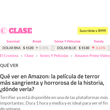
Últimas noticias
Dólar
Suscribite x $999
Members
Gourmet
Break
Series Y Peliculas
Trendy
Economía y Política
DÓLAR BNA
$
1520
0.00
%
DÓLAR BLUE
$
1530
-0.65
%
El Cronista
Clase
Series Y Peliculas
Amazon Prime Video
Finanzas y Mercados
QUÉ VER
Mercados Online
Qué ver en Amazon: la película de terror
Negocios
más sangrienta y horrorosa de la historia,
Columnistas
¿dónde verla?
Otras secciones
Terrifier ya está disponible en una de las plataformas más
importantes. Dura 1 hora y media y es ideal para ver el fin
Apertura
de semana.