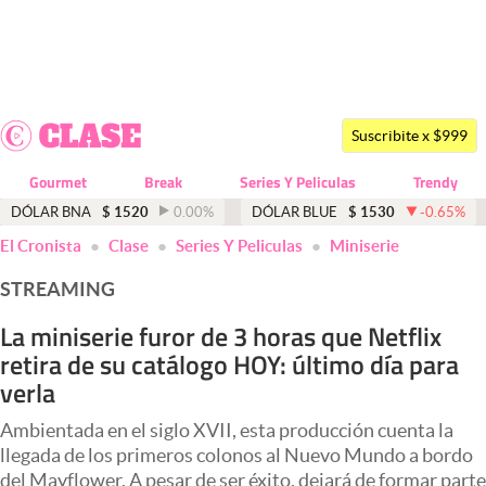
Últimas noticias
Dólar
Suscribite x $999
Members
Gourmet
Break
Series Y Peliculas
Trendy
Economía y Política
DÓLAR BNA
$
1520
0.00
%
DÓLAR BLUE
$
1530
-0.65
%
El Cronista
Clase
Series Y Peliculas
Miniserie
Finanzas y Mercados
STREAMING
Mercados Online
La miniserie furor de 3 horas que Netflix
Negocios
retira de su catálogo HOY: último día para
Columnistas
verla
Otras secciones
Ambientada en el siglo XVII, esta producción cuenta la
llegada de los primeros colonos al Nuevo Mundo a bordo
Apertura
del Mayflower. A pesar de ser éxito, dejará de formar parte