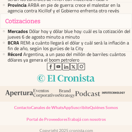
Provincia
ARBA en pie de guerra: crece el malestar en la
agencia contra Kicillof y el Gobierno enfrenta otro revés
Cotizaciones
Mercados
Dólar hoy y dólar blue hoy: cuál es la cotización del
jueves 6 de agosto minuto a minuto
BCRA
REM: a cuánto llegará el dólar y cuál será la inflación a
fin de año, según los gurúes de la City
Récord
Argentina, a un paso del millón de barriles: cuántos
dólares ya genera el boom petrolero
abre en nueva pestaña
abre en nueva pestaña
abre en nueva pestaña
abre en nueva pestaña
abre en nueva pestaña
Contacto
Canales de WhatsApp
Suscribite
Quiénes Somos
Portal de Proveedores
Trabajá con nosotros
Copyright 2025 cronista.com