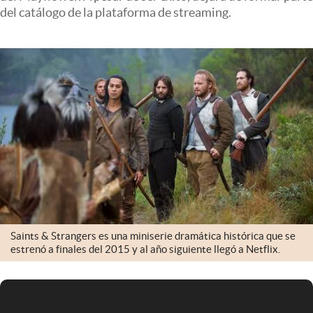
Infotechnology
del catálogo de la plataforma de streaming.
Clase
Clima
Mundial 2026
Eventos Corporativos
El Cronista Studio
Mediakit
abre en nueva pestaña
Argentina
Saints & Strangers es una miniserie dramática histórica que se
estrenó a finales del 2015 y al año siguiente llegó a Netflix.