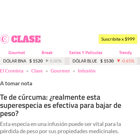
Últimas noticias
Dólar
Suscribite x $999
Members
Gourmet
Break
Series Y Peliculas
Trendy
Economía y Política
DÓLAR BNA
$
1520
0.00
%
DÓLAR BLUE
$
1530
-0.65
%
El Cronista
Clase
Gourmet
Infusión
Finanzas y Mercados
A tomar nota
Mercados Online
Te de cúrcuma: ¿realmente esta
Negocios
superespecia es efectiva para bajar de
Columnistas
peso?
Otras secciones
Esta especia en una infusión puede ser vital para la
pérdida de peso por sus propiedades medicinales.
Apertura