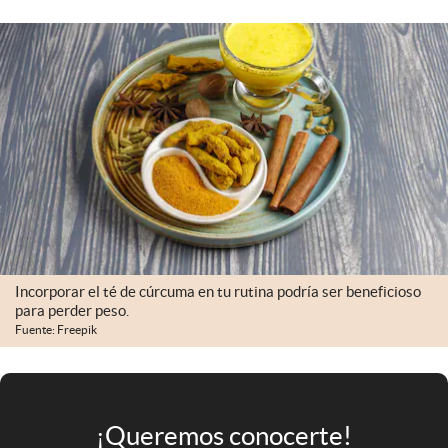
Infotechnology
Clase
Clima
Mundial 2026
Eventos Corporativos
El Cronista Studio
Mediakit
abre en nueva pestaña
Incorporar el té de cúrcuma en tu rutina podría ser beneficioso
Argentina
para perder peso.
Fuente: Freepik
¡Queremos conocerte!