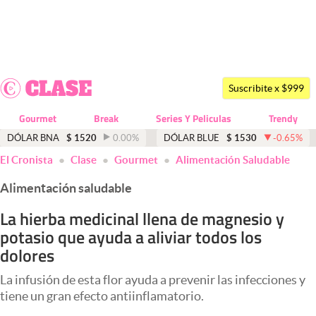
Últimas noticias
Dólar
Suscribite x $999
Members
Gourmet
Break
Series Y Peliculas
Trendy
Economía y Política
DÓLAR BNA
$
1520
0.00
%
DÓLAR BLUE
$
1530
-0.65
%
El Cronista
Clase
Gourmet
Alimentación Saludable
Finanzas y Mercados
Alimentación saludable
Mercados Online
La hierba medicinal llena de magnesio y
Negocios
potasio que ayuda a aliviar todos los
Columnistas
dolores
Otras secciones
La infusión de esta flor ayuda a prevenir las infecciones y
tiene un gran efecto antiinflamatorio.
Apertura