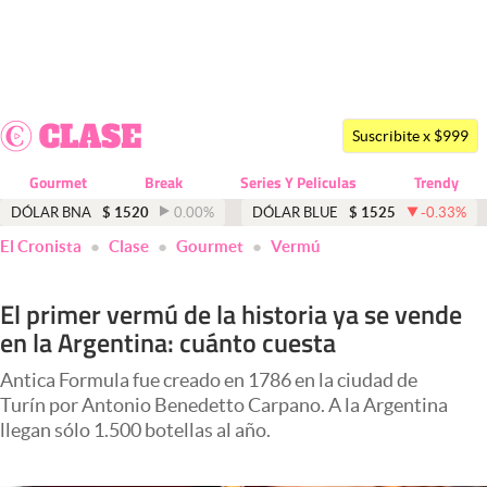
Últimas noticias
Dólar
Suscribite x $999
Members
Gourmet
Break
Series Y Peliculas
Trendy
Economía y Política
DÓLAR BNA
$
1520
0.00
%
DÓLAR BLUE
$
1525
-0.33
%
El Cronista
Clase
Gourmet
Vermú
Finanzas y Mercados
Mercados Online
El primer vermú de la historia ya se vende
en la Argentina: cuánto cuesta
Negocios
Columnistas
Antica Formula fue creado en 1786 en la ciudad de
Turín por Antonio Benedetto Carpano. A la Argentina
Otras secciones
llegan sólo 1.500 botellas al año.
Apertura