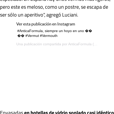
pero este es meloso, como un postre, se escapa de
ser sólo un aperitivo", agregó Luciani.
Ver esta publicación en Instagram
#AnticaFormula, siempre un hoyo en uno ��
�� #Vermut #Vermouth
Una publicación compartida por
AnticaFormula
(@anticaformulaarg) el 29 de Jun de 2019 a las 3:38 PDT
Envasadas
en botellas de vidrio soplado casi idéntico