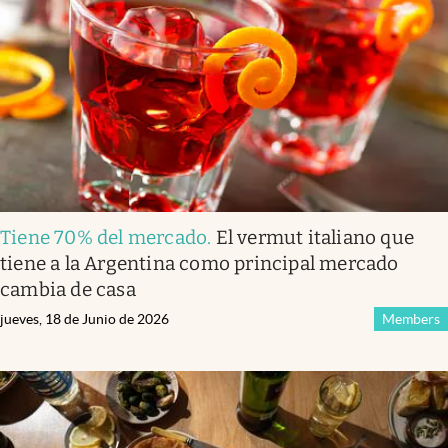
Infotechnology
Clase
Clima
Mundial 2026
Eventos Corporativos
El Cronista Studio
Tiene 70% del mercado
.
El vermut italiano que
Mediakit
tiene a la Argentina como principal mercado
abre en nueva pestaña
cambia de casa
Argentina
jueves, 18 de Junio de 2026
Members