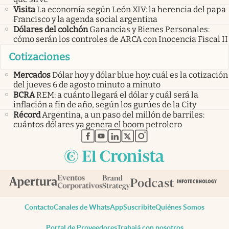
Visita
La economía según León XIV: la herencia del papa
Francisco y la agenda social argentina
Dólares del colchón
Ganancias y Bienes Personales:
cómo serán los controles de ARCA con Inocencia Fiscal II
Cotizaciones
Mercados
Dólar hoy y dólar blue hoy: cuál es la cotización
del jueves 6 de agosto minuto a minuto
BCRA
REM: a cuánto llegará el dólar y cuál será la
inflación a fin de año, según los gurúes de la City
Récord
Argentina, a un paso del millón de barriles:
cuántos dólares ya genera el boom petrolero
abre en nueva pestaña
abre en nueva pestaña
abre en nueva pestaña
abre en nueva pestaña
abre en nueva pestaña
Contacto
Canales de WhatsApp
Suscribite
Quiénes Somos
Portal de Proveedores
Trabajá con nosotros