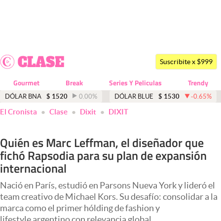
Últimas noticias
Dólar
Suscribite x $999
Members
Gourmet
Break
Series Y Peliculas
Trendy
Economía y Política
DÓLAR BNA
$
1520
0.00
%
DÓLAR BLUE
$
1530
-0.65
%
El Cronista
Clase
Dixit
DIXIT
Finanzas y Mercados
Mercados Online
Quién es Marc Leffman, el diseñador que
fichó Rapsodia para su plan de expansión
Negocios
internacional
Columnistas
Nació en París, estudió en Parsons Nueva York y lideró el
Otras secciones
team creativo de Michael Kors. Su desafío: consolidar a la
marca como el primer hólding de fashion y
Apertura
lifestyle argentino con relevancia global.