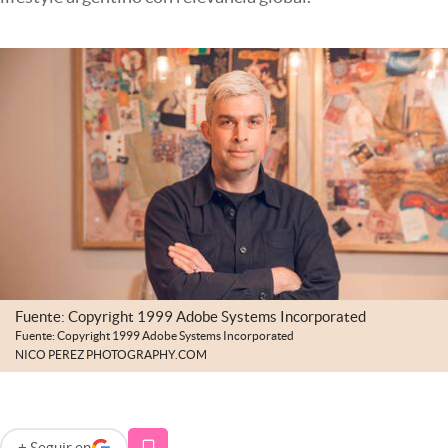
Infotechnology
Clase
Clima
Mundial 2026
Eventos Corporativos
El Cronista Studio
Mediakit
abre en nueva pestaña
Argentina
Fuente: Copyright 1999 Adobe Systems Incorporated
Fuente: Copyright 1999 Adobe Systems Incorporated
NICO PEREZ PHOTOGRAPHY.COM
+
Seguir
en