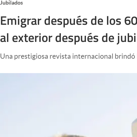
Jubilados
Infotechnology
Emigrar después de los 60 
Clase
Clima
al exterior después de jubi
Mundial 2026
Eventos Corporativos
Una prestigiosa revista internacional brindó 
El Cronista Studio
Mediakit
abre en nueva pestaña