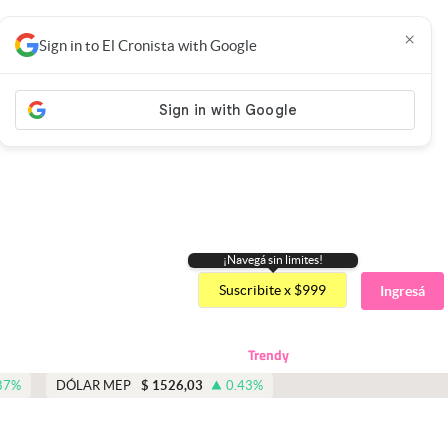
×
Sign in to El Cronista with Google
¡Navegá sin limites!
Suscribite x $999
Ingresá
Trendy
87
%
DÓLAR MEP
$
1526,03
0.43
%