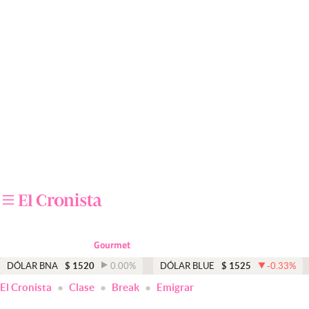
Últimas noticias
Dólar
Members
Economía y Política
Finanzas y Mercados
Mercados Online
Negocios
Columnistas
Gourmet
Otras secciones
DÓLAR BNA
$
1520
0.00
%
DÓLAR BLUE
$
1525
-0.33
%
El Cronista
Clase
Break
Emigrar
Apertura