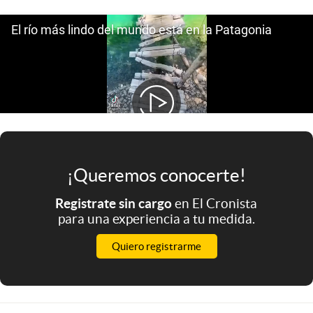
Infotechnology
Clase
Clima
Mundial 2026
Eventos Corporativos
El Cronista Studio
Mediakit
¡Queremos conocerte!
abre en nueva pestaña
Registrate sin cargo
en El Cronista
Argentina
para una experiencia a tu medida.
Quiero registrarme