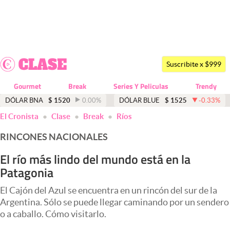
Últimas noticias
Dólar
Suscribite x $999
Members
Gourmet
Break
Series Y Peliculas
Trendy
Economía y Política
DÓLAR BNA
$
1520
0.00
%
DÓLAR BLUE
$
1525
-0.33
%
El Cronista
Clase
Break
Ríos
Finanzas y Mercados
RINCONES NACIONALES
Mercados Online
El río más lindo del mundo está en la
Negocios
Patagonia
Columnistas
El Cajón del Azul se encuentra en un rincón del sur de la
Otras secciones
Argentina. Sólo se puede llegar caminando por un sendero
o a caballo. Cómo visitarlo.
Apertura