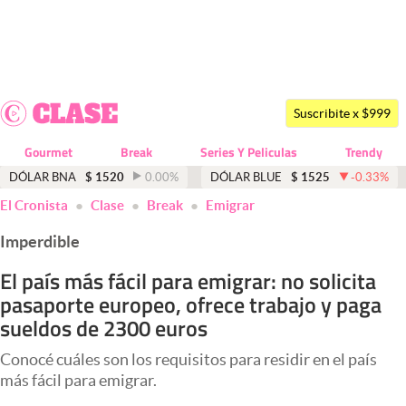
Últimas noticias
Dólar
Suscribite x $999
Members
Gourmet
Break
Series Y Peliculas
Trendy
Economía y Política
DÓLAR BNA
$
1520
0.00
%
DÓLAR BLUE
$
1525
-0.33
%
El Cronista
Clase
Break
Emigrar
Finanzas y Mercados
Imperdible
Mercados Online
El país más fácil para emigrar: no solicita
Negocios
pasaporte europeo, ofrece trabajo y paga
Columnistas
sueldos de 2300 euros
Otras secciones
Conocé cuáles son los requisitos para residir en el país
más fácil para emigrar.
Apertura