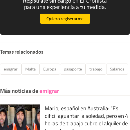
Registrate sin cargo
en El Cronista
para una experiencia a tu medida.
Quiero registrarme
Temas relacionados
emigrar
Malta
Europa
pasaporte
trabajo
Salarios
Más noticias de
emigrar
Mario, español en Australia: “Es
difícil aguantar la soledad, pero en 4
horas de trabajo cubro el alquiler de