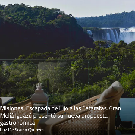
Misiones
.
Escapada de lujo a las Cataratas: Gran
Meliá Iguazú presentó su nueva propuesta
gastronómica
Luz De Sousa Quintas