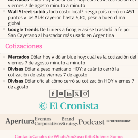
viernes 7 de agosto minuto a minuto
Wall Street subió
¿Todo costo local? riesgo país cerró en 451
puntos y los ADR cayeron hasta 5,6%, pese a buen clima
global
Google Trends
De Liniers a Google: así se trasladó la fe por
San Cayetano al buscador más usado en Argentina
Cotizaciones
Mercados
Dólar hoy y dólar blue hoy: cuál es la cotización del
viernes 7 de agosto minuto a minuto
Divisas
Dólar a peso mexicano HOY: a cuánto cerró la
cotización de este viernes 7 de agosto
Divisas
Dólar oficial: cómo cerró su cotización HOY viernes 7
de agosto
abre en nueva pestaña
abre en nueva pestaña
abre en nueva pestaña
abre en nueva pestaña
abre en nueva pestaña
Contacto
Canales de WhatsApp
Suscribite
Quiénes Somos