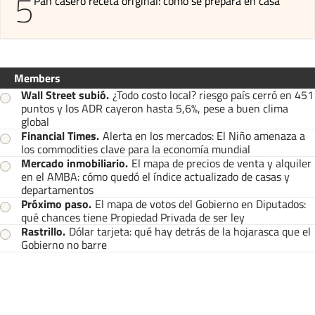
5
Pan casero receta original: cómo se prepara en casa
Members
Wall Street subió
.
¿Todo costo local? riesgo país cerró en 451
puntos y los ADR cayeron hasta 5,6%, pese a buen clima
global
Financial Times
.
Alerta en los mercados: El Niño amenaza a
los commodities clave para la economía mundial
Mercado inmobiliario
.
El mapa de precios de venta y alquiler
en el AMBA: cómo quedó el índice actualizado de casas y
departamentos
Próximo paso
.
El mapa de votos del Gobierno en Diputados:
qué chances tiene Propiedad Privada de ser ley
Rastrillo
.
Dólar tarjeta: qué hay detrás de la hojarasca que el
Gobierno no barre