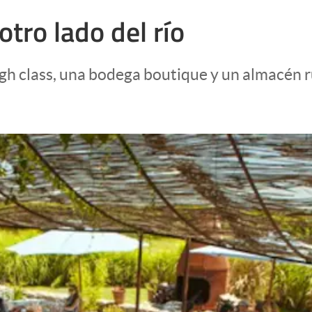
otro lado del río
igh class, una bodega boutique y un almacén ru