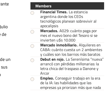
rante
Members
Financial Times
.
La estancia
argentina donde los CEOs
tecnológicos planean sobrevivir al
apocalipsis
Julio
Mercados
.
A029: cuánto paga por
e de
mes el nuevo bono del Tesoro si se
invierten u$s 10.000
Mercado inmobiliario
.
Alquileres en
CABA: cuánto cuesta un 2 ambientes
y cuáles son los barrios más baratos
 de un
Debut en rojo
.
La Serenísima “nueva”
arrancó con pérdidas millonarias: la
 sus
letra chica del traspaso a Danone y
Arcor
n
Empleo
.
Conseguir trabajo en la era
de la IA: las habilidades que las
empresas ya priorizan más que nada