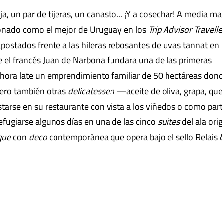
a, un par de tijeras, un canasto... ¡Y a cosechar! A media m
donado como el mejor de Uruguay en los
Trip Advisor Travelle
postados frente a las hileras rebosantes de uvas tannat en
de el francés Juan de Narbona fundara una de las primeras
hora late un emprendimiento familiar de 50 hectáreas don
pero también otras
delicatessen
—aceite de oliva, grapa, que
rse en su restaurante con vista a los viñedos o como part
efugiarse algunos días en una de las cinco
suites
del ala orig
que
con
deco
contemporánea que opera bajo el sello Relais 