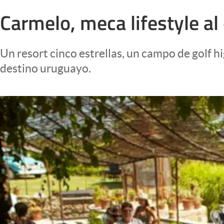
Infotechnology
Carmelo, meca lifestyle al 
Clase
Clima
Un resort cinco estrellas, un campo de golf h
Mundial 2026
destino uruguayo.
Eventos Corporativos
El Cronista Studio
Mediakit
abre en nueva pestaña