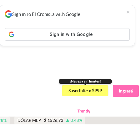
×
Sign in to El Cronista with Google
¡Navegá sin limites!
Suscribite x $999
Ingresá
Trendy
78
%
DÓLAR MEP
$
1526,73
0.48
%