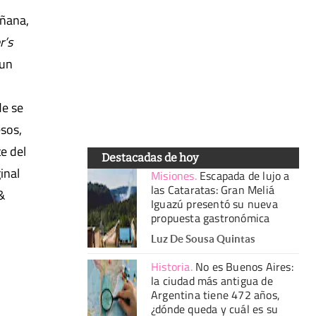
añana,
r’s
 un
de se
sos,
e del
Destacadas de hoy
inal
Misiones
.
Escapada de lujo a
las Cataratas: Gran Meliá
&
Iguazú presentó su nueva
propuesta gastronómica
Luz De Sousa Quintas
Historia
.
No es Buenos Aires:
la ciudad más antigua de
Argentina tiene 472 años,
¿dónde queda y cuál es su