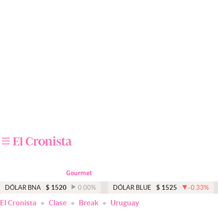
Últimas noticias
Dólar
Members
Economía y Política
Finanzas y Mercados
Mercados Online
Negocios
Columnistas
Gourmet
Otras secciones
DÓLAR BNA
$
1520
0.00
%
DÓLAR BLUE
$
1525
-0.33
%
El Cronista
Clase
Break
Uruguay
Apertura