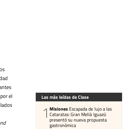
los
idad
tantes
por el
Las más leídas de Clase
olados
1
Misiones
Escapada de lujo a las
Cataratas: Gran Meliá Iguazú
presentó su nueva propuesta
end
gastronómica