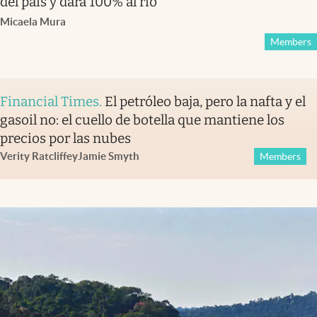
del país y dará 100% al río
Micaela Mura
Members
Financial Times
.
El petróleo baja, pero la nafta y el
gasoil no: el cuello de botella que mantiene los
precios por las nubes
Verity Ratcliffe
y
Jamie Smyth
Members