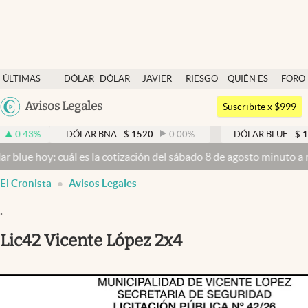
Últimas noticias
ÚLTIMAS
DÓLAR
DÓLAR
JAVIER
RIESGO
QUIÉN ES
FORO
Dólar
NOTICIAS
BLUE
MILEI
PAÍS
QUIÉN
Argentina
Avisos Legales
Members
Suscribite x $999
España
Economía y Política
DÓLAR BNA
$
1520
0.00
%
DÓLAR BLUE
$
1525
-0.33
México
 cuál es la cotización del sábado 8 de agosto minuto a minuto
Dólar
Finanzas y Mercados
USA
El Cronista
Avisos Legales
Mercados Online
Colombia
Uruguay
.
Negocios
Lic42 Vicente López 2x4
Columnistas
Otras secciones
Apertura