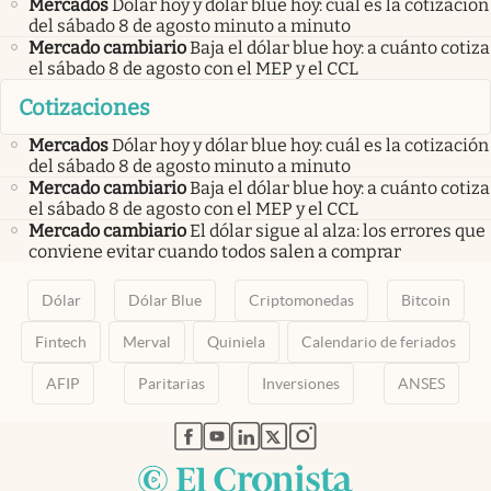
Mercados
Dólar hoy y dólar blue hoy: cuál es la cotización
del sábado 8 de agosto minuto a minuto
Mercado cambiario
Baja el dólar blue hoy: a cuánto cotiza
el sábado 8 de agosto con el MEP y el CCL
Cotizaciones
Mercados
Dólar hoy y dólar blue hoy: cuál es la cotización
del sábado 8 de agosto minuto a minuto
Mercado cambiario
Baja el dólar blue hoy: a cuánto cotiza
el sábado 8 de agosto con el MEP y el CCL
Mercado cambiario
El dólar sigue al alza: los errores que
conviene evitar cuando todos salen a comprar
Dólar
Dólar Blue
Criptomonedas
Bitcoin
Fintech
Merval
Quiniela
Calendario de feriados
AFIP
Paritarias
Inversiones
ANSES
abre en nueva pestaña
abre en nueva pestaña
abre en nueva pestaña
abre en nueva pestaña
abre en nueva pestaña