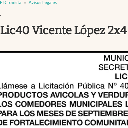
El Cronista
Avisos Legales
Infotechnology
.
Clase
Clima
Lic40 Vicente López 2x4
Mundial 2026
Eventos Corporativos
El Cronista Studio
Mediakit
abre en nueva pestaña