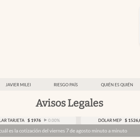
JAVIER MILEI
RIESGO PAÍS
QUIÉN ES QUIÉN
Avisos Legales
TA
$
1976
0.00
%
DÓLAR MEP
$
1526,03
0.43
zación del viernes 7 de agosto minuto a minuto