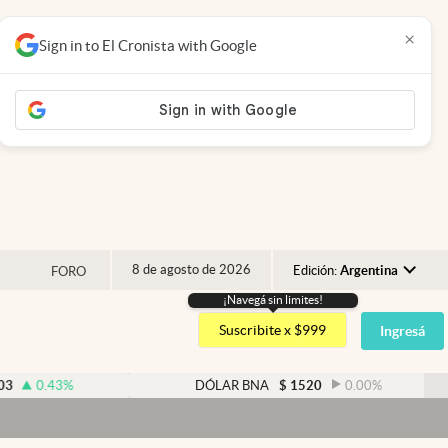
×
Sign in to El Cronista with Google
8 de agosto de 2026
Edición:
Argentina
FORO
¡Navegá sin limites!
Argentina
Suscribite x $999
Ingresá
España
México
%
DÓLAR BNA
$
1520
0.00
%
USA
Colombia