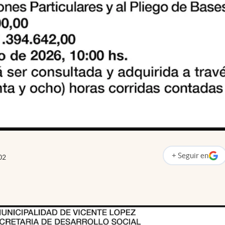
+
Seguir
en
02
abre en nueva p