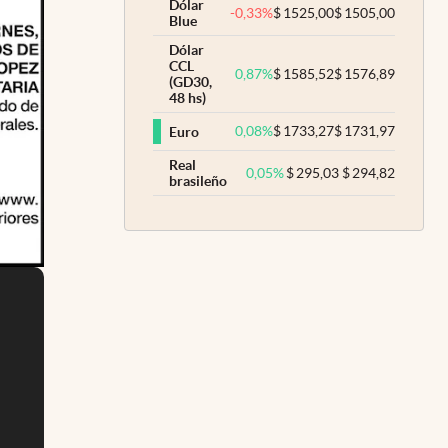
Dólar
-0,33
%
$
1525,00
$
1505,00
Blue
Dólar
CCL
0,87
%
$
1585,52
$
1576,89
(GD30,
48 hs)
0,08
%
$
1733,27
$
1731,97
Euro
Real
0,05
%
$
295,03
$
294,82
brasileño