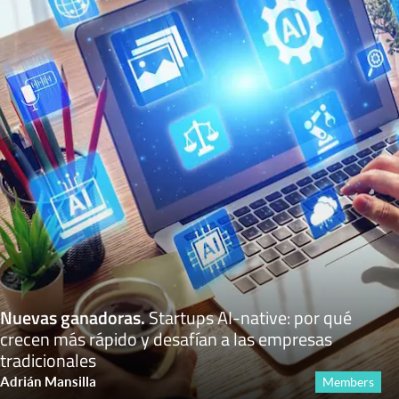
Nuevas ganadoras
.
Startups AI-native: por qué
crecen más rápido y desafían a las empresas
tradicionales
Adrián Mansilla
Members