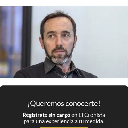
Infotechnology
Clase
Clima
Mundial 2026
Eventos Corporativos
El Cronista Studio
Mediakit
abre en nueva pestaña
Argentina
¡Queremos conocerte!
Registrate sin cargo
en El Cronista
para una experiencia a tu medida.