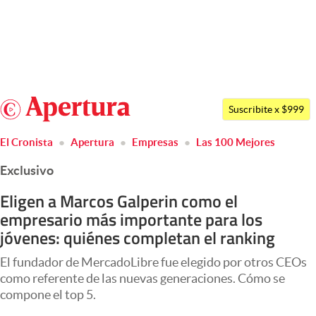
Últimas noticias
Dólar
Argentina
Members
Suscribite x $999
España
Economía y Política
El Cronista
Apertura
Empresas
Las 100 Mejores
México
Finanzas y Mercados
Exclusivo
USA
Mercados Online
Colombia
Eligen a Marcos Galperin como el
empresario más importante para los
Uruguay
Negocios
jóvenes: quiénes completan el ranking
Columnistas
El fundador de MercadoLibre fue elegido por otros CEOs
Otras secciones
como referente de las nuevas generaciones. Cómo se
compone el top 5.
Apertura