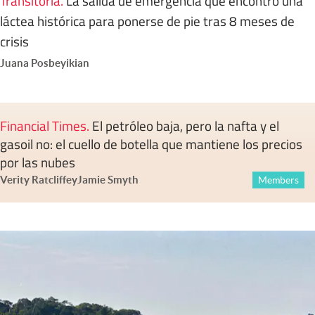
Transitoria
.
La salida de emergencia que encontró una
láctea histórica para ponerse de pie tras 8 meses de
crisis
Juana Posbeyikian
Financial Times
.
El petróleo baja, pero la nafta y el
gasoil no: el cuello de botella que mantiene los precios
por las nubes
Verity Ratcliffe
y
Jamie Smyth
Members