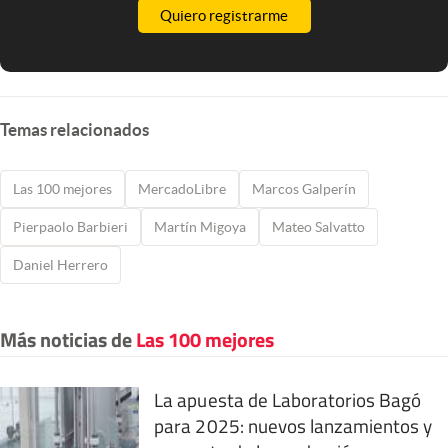
Quiero registrarme
Temas relacionados
Las 100 mejores
MercadoLibre
Marcos Galperín
Pierpaolo Barbieri
Martín Migoya
Mateo Salvatto
Daniel Herrero
Más noticias de
Las 100 mejores
La apuesta de Laboratorios Bagó
para 2025: nuevos lanzamientos y