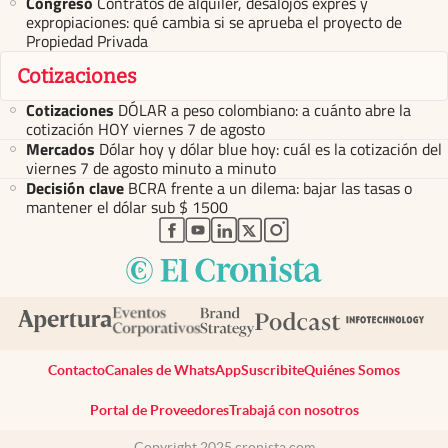
Congreso
Contratos de alquiler, desalojos exprés y
expropiaciones: qué cambia si se aprueba el proyecto de
Propiedad Privada
Cotizaciones
Cotizaciones
DÓLAR a peso colombiano: a cuánto abre la
cotización HOY viernes 7 de agosto
Mercados
Dólar hoy y dólar blue hoy: cuál es la cotización del
viernes 7 de agosto minuto a minuto
Decisión clave
BCRA frente a un dilema: bajar las tasas o
mantener el dólar sub $ 1500
abre en nueva pestaña
abre en nueva pestaña
abre en nueva pestaña
abre en nueva pestaña
abre en nueva pestaña
Contacto
Canales de WhatsApp
Suscribite
Quiénes Somos
Portal de Proveedores
Trabajá con nosotros
Copyright 2025 cronista.com