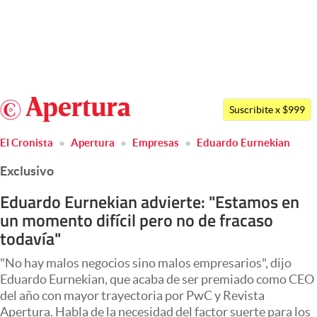
Últimas noticias
Dólar
Argentina
Members
Suscribite x $999
España
Economía y Política
El Cronista
Apertura
Empresas
Eduardo Eurnekian
México
Finanzas y Mercados
Exclusivo
USA
Mercados Online
Colombia
Eduardo Eurnekian advierte: "Estamos en
un momento difícil pero no de fracaso
Uruguay
Negocios
todavía"
Columnistas
"No hay malos negocios sino malos empresarios", dijo
Otras secciones
Eduardo Eurnekian, que acaba de ser premiado como CEO
del año con mayor trayectoria por PwC y Revista
Apertura
Apertura. Habla de la necesidad del factor suerte para los