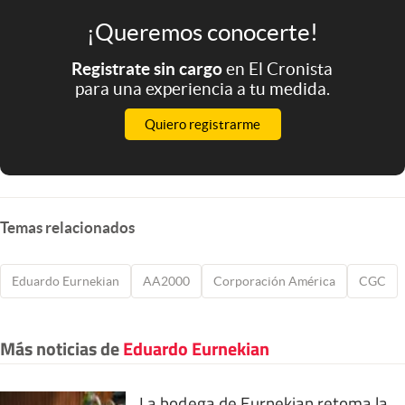
¡Queremos conocerte!
Registrate sin cargo
en El Cronista
para una experiencia a tu medida.
Quiero registrarme
Temas relacionados
Eduardo Eurnekian
AA2000
Corporación América
CGC
Más noticias de
Eduardo Eurnekian
La bodega de Eurnekian retoma la