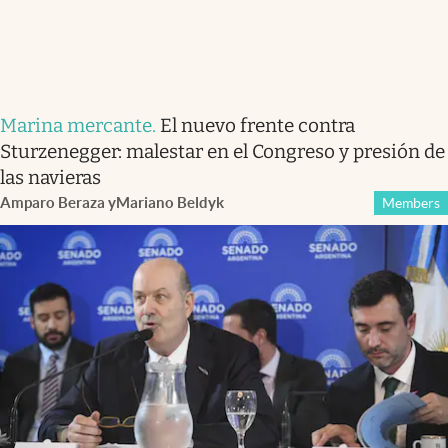
Marina mercante
.
El nuevo frente contra
Sturzenegger: malestar en el Congreso y presión de
las navieras
Amparo Beraza
y
Mariano Beldyk
Members