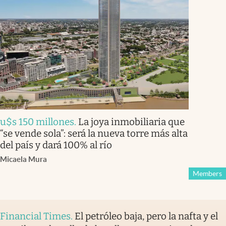
u$s 150 millones
.
La joya inmobiliaria que
“se vende sola”: será la nueva torre más alta
del país y dará 100% al río
Micaela Mura
Members
Financial Times
.
El petróleo baja, pero la nafta y el