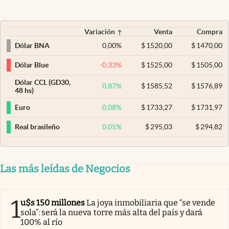
Variación
Venta
Compra
0,00
%
$
1520,00
$
1470,00
Dólar BNA
-0,33
%
$
1525,00
$
1505,00
Dólar Blue
Dólar CCL (GD30,
0,87
%
$
1585,52
$
1576,89
48 hs)
0,08
%
$
1733,27
$
1731,97
Euro
0,05
%
$
295,03
$
294,82
Real brasileño
Las más leídas de Negocios
1
u$s 150 millones
La joya inmobiliaria que “se vende
sola”: será la nueva torre más alta del país y dará
100% al río