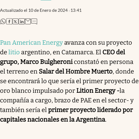
Actualizado el
10 de Enero de 2024
13:41
abre en nueva pestaña
abre en nueva pestaña
abre en nueva pestaña
abre en nueva pestaña
Pan American Energy
avanza con su proyecto
de
litio
argentino, en Catamarca. El
CEO del
grupo, Marco Bulgheroni
constató en persona
el terreno en
Salar del Hombre Muerto
, donde
se encontrará lo que sería el primer proyecto de
oro blanco impulsado por
Lition Energy -
la
compañía a cargo, brazo de PAE en el sector- y
también sería el
primer proyecto liderado por
capitales nacionales en la Argentina
.