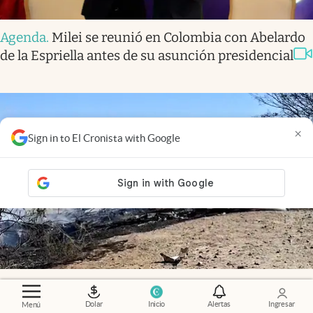
Agenda
.
Milei se reunió en Colombia con Abelardo
de la Espriella antes de su asunción presidencial
×
Sign in to El Cronista with Google
Video
.
Tragedia en Perú: se estrelló una avioneta
turística sobre las Líneas de Nazca y murieron 13
Dolar
Inicio
Alertas
Ingresar
Menú