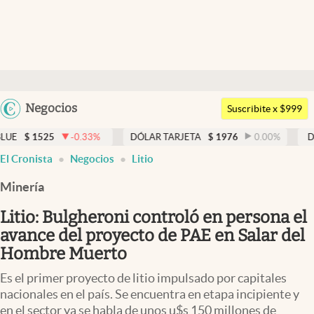
Últimas noticias
Dólar
Argentina
Negocios
Members
Suscribite x $999
España
Economía y Política
5
-0.33
%
DÓLAR TARJETA
$
1976
0.00
%
DÓLAR MEP
México
El Cronista
Negocios
Litio
Finanzas y Mercados
USA
Minería
Mercados Online
Colombia
Uruguay
Litio: Bulgheroni controló en persona el
Negocios
avance del proyecto de PAE en Salar del
Columnistas
Hombre Muerto
Otras secciones
Es el primer proyecto de litio impulsado por capitales
nacionales en el país. Se encuentra en etapa incipiente y
Apertura
en el sector ya se habla de unos u$s 150 millones de