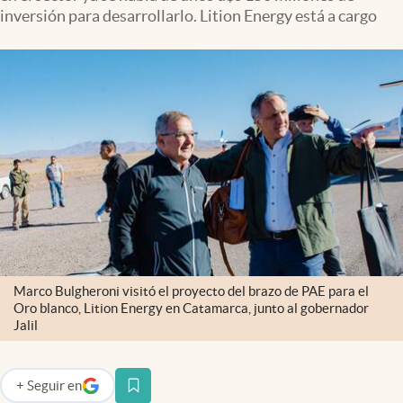
Infotechnology
inversión para desarrollarlo. Lition Energy está a cargo
Clase
Clima
Mundial 2026
Eventos Corporativos
El Cronista Studio
Mediakit
abre en nueva pestaña
Argentina
Marco Bulgheroni visitó el proyecto del brazo de PAE para el
Oro blanco, Lition Energy en Catamarca, junto al gobernador
Jalil
+
Seguir
en
abre en nueva pestaña