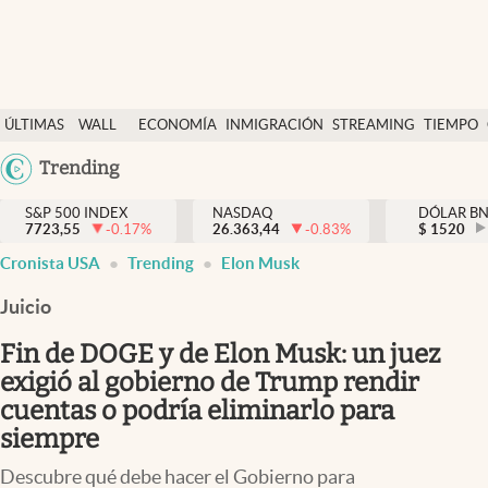
Últimas Noticias
ÚLTIMAS
WALL
ECONOMÍA
INMIGRACIÓN
STREAMING
TIEMPO
Finanzas y economía
NOTICIAS
STREET
Argentina
Trending
Wall Street y dólar
Y
España
Inmigración
DÓLAR
S&P 500 INDEX
NASDAQ
DÓLAR B
7723,55
-0.17
%
26.363,44
-0.83
%
México
$
1520
Trending
Cronista USA
Trending
Elon Musk
USA
Tiempo
Colombia
Juicio
Uruguay
Ciencia y salud
Fin de DOGE y de Elon Musk: un juez
Espiritual
exigió al gobierno de Trump rendir
cuentas o podría eliminarlo para
Streaming
siempre
PC y mobile
Descubre qué debe hacer el Gobierno para