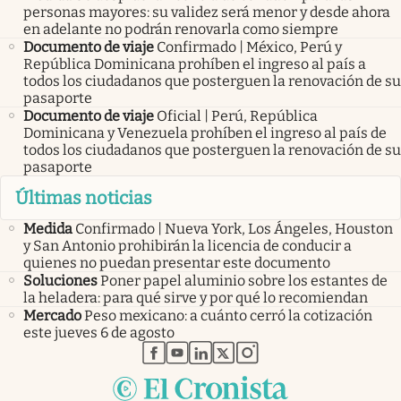
personas mayores: su validez será menor y desde ahora
en adelante no podrán renovarla como siempre
Documento de viaje
Confirmado | México, Perú y
República Dominicana prohíben el ingreso al país a
todos los ciudadanos que posterguen la renovación de su
pasaporte
Documento de viaje
Oficial | Perú, República
Dominicana y Venezuela prohíben el ingreso al país de
todos los ciudadanos que posterguen la renovación de su
pasaporte
Últimas noticias
Medida
Confirmado | Nueva York, Los Ángeles, Houston
y San Antonio prohibirán la licencia de conducir a
quienes no puedan presentar este documento
Soluciones
Poner papel aluminio sobre los estantes de
la heladera: para qué sirve y por qué lo recomiendan
Mercado
Peso mexicano: a cuánto cerró la cotización
este jueves 6 de agosto
abre en nueva pestaña
abre en nueva pestaña
abre en nueva pestaña
abre en nueva pestaña
abre en nueva pestaña