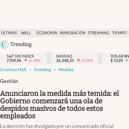
Últimas Noticias
ÚLTIMAS
WALL
ECONOMÍA
INMIGRACIÓN
STREAMING
TIEMPO
Finanzas y economía
NOTICIAS
STREET
Argentina
Trending
Wall Street y dólar
Y
España
Inmigración
DÓLAR
S&P 500 INDEX
NASDAQ
DÓLAR B
7709,96
-0.18
%
26.348,35
-0.06
%
México
$
1520
Trending
Cronista USA
Trending
Medida
USA
Tiempo
Colombia
Gestión
Uruguay
Ciencia y salud
Anunciaron la medida más temida: el
Espiritual
Gobierno comenzará una ola de
despidos masivos de todos estos
Streaming
empleados
PC y mobile
La decisión fue divulgada por un comunicado oficial