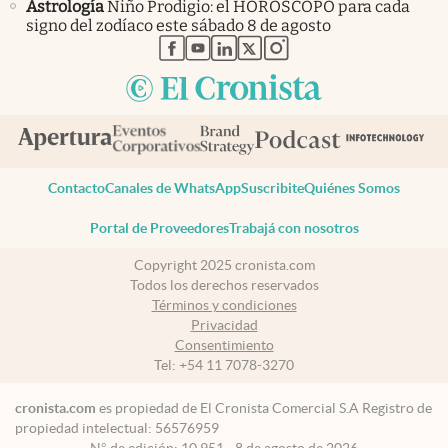
Astrología
Niño Prodigio: el HORÓSCOPO para cada
signo del zodíaco este sábado 8 de agosto
abre en nueva pestaña
abre en nueva pestaña
abre en nueva pestaña
abre en nueva pestaña
abre en nueva pestaña
Contacto
Canales de WhatsApp
Suscribite
Quiénes Somos
Portal de Proveedores
Trabajá con nosotros
Copyright 2025 cronista.com
Todos los derechos reservados
Términos y condiciones
Privacidad
Consentimiento
Tel:
+54 11 7078-3270
cronista.com
es propiedad de El Cronista Comercial S.A Registro de
propiedad intelectual: 56576959
N° de edición: 10.951 - 8 de agosto de 2026