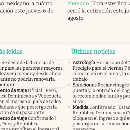
so mexicano: a cuánto
Mercado
.
Libra esterlina:
zación este jueves 6 de
cerró la cotización este j
agosto
ás leídas
Últimas noticias
a
Se despide la licencia de
Astrología
Horóscopo del 
ir para las personas mayores:
Prodigio para el viernes 7 
idez será menor y desde ahora
cómo te irá en el amor, la s
lante no podrán renovarla
trabajo
siempre
Soluciones
Rociar vinagre 
nto de viaje
Oficial | Perú,
puerta y la entrada del hog
ica Dominicana y Venezuela
lo recomiendan tanto y pa
n el ingreso al país de todos
sirve
udadanos que posterguen la
Medida
Confirmado | Esta
ción de su pasaporte
República Dominicana y C
nto de viaje
Confirmado |
bloquean el ingreso a qui
, Perú y República
postergaron la renovación
cana prohíben el ingreso al
pasaporte