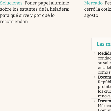
Soluciones
.
Poner papel aluminio
Mercado
.
Pe
sobre los estantes de la heladera:
cerró la coti
para qué sirve y por qué lo
agosto
recomiendan
Las m
Medid
conduc
su val
en ade
como 
Docume
Repúbl
prohíbe
los ci
renova
Docume
México
Domini