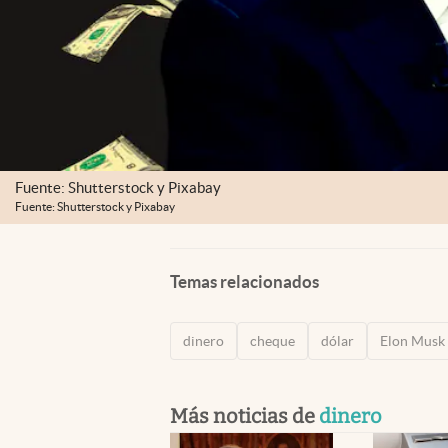
Fuente: Shutterstock y Pixabay
Fuente: Shutterstock y Pixabay
Temas relacionados
dinero
cheque
dólar
Elon Musk
Más noticias de
dinero