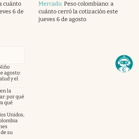
 a cuánto
Mercado
.
Peso colombiano: a
ueves 6 de
cuánto cerró la cotización este
jueves 6 de agosto
Niño
de agosto:
alud y el
en la
ar: por qué
ra qué
dos Unidos,
olombia
enes
 de su