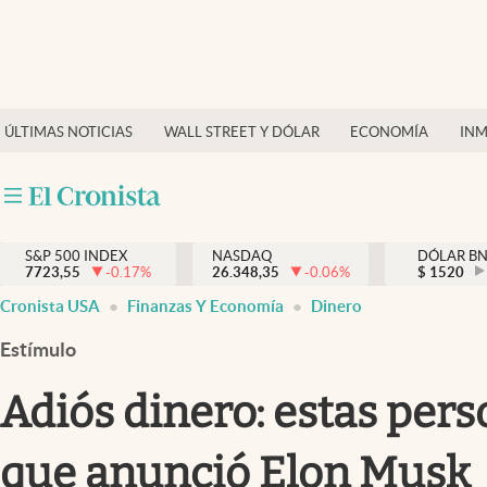
Últimas Noticias
Finanzas y economía
ÚLTIMAS NOTICIAS
WALL STREET Y DÓLAR
ECONOMÍA
INM
Wall Street y dólar
Inmigración
Trending
S&P 500 INDEX
NASDAQ
DÓLAR B
7723,55
-0.17
%
26.348,35
-0.06
%
$
1520
Tiempo
Cronista USA
Finanzas Y Economía
Dinero
Ciencia y salud
Estímulo
Espiritual
Adiós dinero: estas per
Streaming
que anunció Elon Musk
PC y mobile