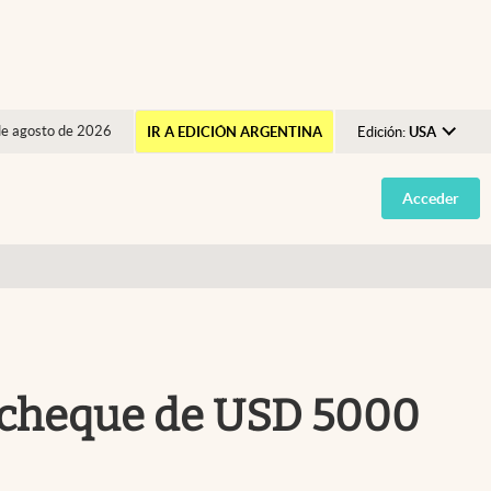
de agosto de 2026
IR A EDICIÓN ARGENTINA
Edición:
USA
Argentina
Acceder
España
México
USA
Colombia
Uruguay
el cheque de USD 5000