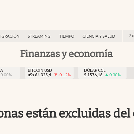
7 
IGRACIÓN
STREAMING
TIEMPO
CIENCIA Y SALUD
Finanzas y economía
NA
BITCOIN USD
DÓLAR CCL
0.00
%
u$s
64.325,4
-0.12
%
$
1576,16
0.30
%
sonas están excluidas d