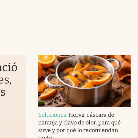
nció
es,
as
Soluciones
.
Hervir cáscara de
naranja y clavo de olor: para qué
sirve y por qué lo recomiendan
tanto