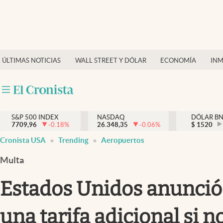
Últimas Noticias
Finanzas y economía
ÚLTIMAS NOTICIAS
WALL STREET Y DÓLAR
ECONOMÍA
INM
Wall Street y dólar
Inmigración
Trending
S&P 500 INDEX
NASDAQ
DÓLAR B
7709,96
-0.18
%
26.348,35
-0.06
%
$
1520
Tiempo
Cronista USA
Trending
Aeropuertos
Ciencia y salud
Multa
Espiritual
Estados Unidos anunció 
Streaming
una tarifa adicional si 
PC y mobile