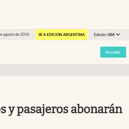
de agosto de 2026
IR A EDICIÓN ARGENTINA
Edición:
USA
Argentina
Acceder
España
México
USA
Colombia
Uruguay
s y pasajeros abonarán