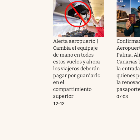
Alerta aeropuerto |
Confirmad
Cambia el equipaje
Aeropuert
de mano en todos
Palma, Al
estos vuelos y ahora
Canarias 
los viajeros deberán
la entrada
pagar por guardarlo
quienes p
en el
la renovac
compartimiento
pasaport
superior
07:03
12:42