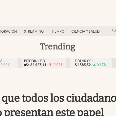
8 
IGRACIÓN
STREAMING
TIEMPO
CIENCIA Y SALUD
Trending
NA
BITCOIN USD
DÓLAR CCL
0.00
%
u$s
64.927,11
-0.03
%
$
1585,52
0.87
%
que todos los ciudadano
no presentan este papel