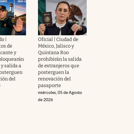
o |
Oficial | Ciudad de
os de
México, Jalisco y
icante y
Quintana Roo
bloquearán
prohibirán la salida
 y salida a
de extranjeros que
osterguen
posterguen la
ión del
renovación del
e
pasaporte
miércoles, 05 de Agosto
de 2026