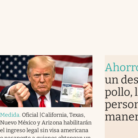
Ahorr
un des
pollo,
perso
mane
Medida
.
Oficial |California, Texas,
Nuevo México y Arizona habilitarán
el ingreso legal sin visa americana
o pasaporte a quienes obtengan un