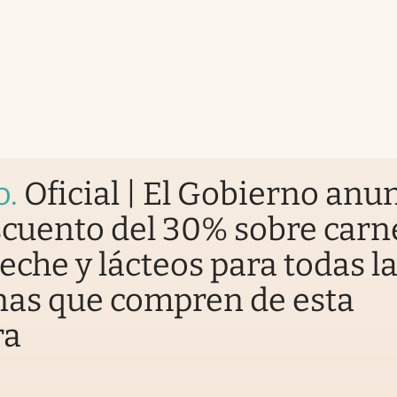
o
.
Oficial | El Gobierno anu
cuento del 30% sobre carn
 leche y lácteos para todas l
nas que compren de esta
ra