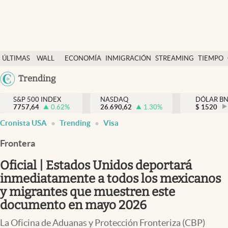
Últimas Noticias
ÚLTIMAS
WALL
ECONOMÍA
INMIGRACIÓN
STREAMING
TIEMPO
Finanzas y economía
NOTICIAS
STREET
Trending
Wall Street y dólar
Y
Inmigración
DÓLAR
S&P 500 INDEX
NASDAQ
DÓLAR B
7757,64
0.62
%
26.690,62
1.30
%
$
1520
Trending
Cronista USA
Trending
Visa
Tiempo
Frontera
Ciencia y salud
Oficial | Estados Unidos deportará
Espiritual
inmediatamente a todos los mexicanos
y migrantes que muestren este
Streaming
documento en mayo 2026
PC y mobile
La Oficina de Aduanas y Protección Fronteriza (CBP)