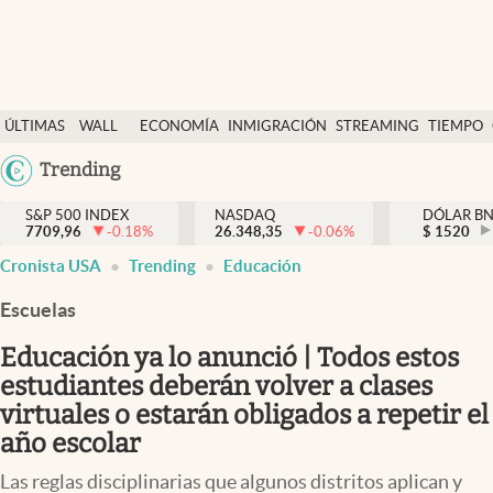
Últimas Noticias
ÚLTIMAS
WALL
ECONOMÍA
INMIGRACIÓN
STREAMING
TIEMPO
Finanzas y economía
NOTICIAS
STREET
Argentina
Trending
Wall Street y dólar
Y
España
Inmigración
DÓLAR
S&P 500 INDEX
NASDAQ
DÓLAR B
7709,96
-0.18
%
26.348,35
-0.06
%
México
$
1520
Trending
Cronista USA
Trending
Educación
USA
Tiempo
Colombia
Escuelas
Uruguay
Ciencia y salud
Educación ya lo anunció | Todos estos
Espiritual
estudiantes deberán volver a clases
virtuales o estarán obligados a repetir el
Streaming
año escolar
PC y mobile
Las reglas disciplinarias que algunos distritos aplican y