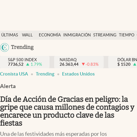
Últimas Noticias
ÚLTIMAS
WALL
ECONOMÍA
INMIGRACIÓN
STREAMING
TIEMPO
Finanzas y economía
NOTICIAS
STREET
Argentina
Trending
Wall Street y dólar
Y
España
Inmigración
DÓLAR
S&P 500 INDEX
NASDAQ
DÓLAR B
7736,52
1.79
%
26.363,44
-0.83
%
México
$
1520
Trending
Cronista USA
Trending
Estados Unidos
USA
Tiempo
Colombia
Alerta
Uruguay
Ciencia y salud
Día de Acción de Gracias en peligro: la
Espiritual
gripe que causa millones de contagios y
encarece un producto clave de las
Streaming
fiestas
PC y mobile
Una de las festividades más esperadas por los