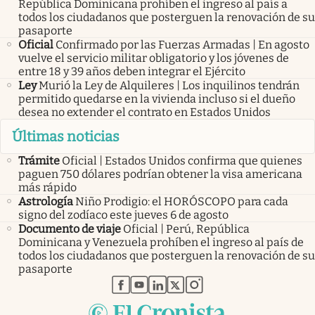
República Dominicana prohíben el ingreso al país a
todos los ciudadanos que posterguen la renovación de su
pasaporte
Oficial
Confirmado por las Fuerzas Armadas | En agosto
vuelve el servicio militar obligatorio y los jóvenes de
entre 18 y 39 años deben integrar el Ejército
Ley
Murió la Ley de Alquileres | Los inquilinos tendrán
permitido quedarse en la vivienda incluso si el dueño
desea no extender el contrato en Estados Unidos
Últimas noticias
Trámite
Oficial | Estados Unidos confirma que quienes
paguen 750 dólares podrían obtener la visa americana
más rápido
Astrología
Niño Prodigio: el HORÓSCOPO para cada
signo del zodíaco este jueves 6 de agosto
Documento de viaje
Oficial | Perú, República
Dominicana y Venezuela prohíben el ingreso al país de
todos los ciudadanos que posterguen la renovación de su
pasaporte
abre en nueva pestaña
abre en nueva pestaña
abre en nueva pestaña
abre en nueva pestaña
abre en nueva pestaña