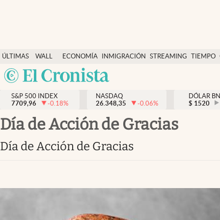
Últimas Noticias
ÚLTIMAS
WALL
ECONOMÍA
INMIGRACIÓN
STREAMING
TIEMPO
Finanzas y economía
NOTICIAS
STREET
Argentina
Wall Street y dólar
Y
España
Inmigración
DÓLAR
S&P 500 INDEX
NASDAQ
DÓLAR B
7709,96
-0.18
%
26.348,35
-0.06
%
México
$
1520
Trending
USA
Día de Acción de Gracias
Tiempo
Colombia
Día de Acción de Gracias
Uruguay
Ciencia y salud
Espiritual
Streaming
PC y mobile