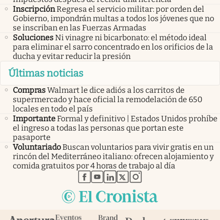
Inscripción
Regresa el servicio militar: por orden del
Gobierno, impondrán multas a todos los jóvenes que no
se inscriban en las Fuerzas Armadas
Soluciones
Ni vinagre ni bicarbonato: el método ideal
para eliminar el sarro concentrado en los orificios de la
ducha y evitar reducir la presión
Últimas noticias
Compras
Walmart le dice adiós a los carritos de
supermercado y hace oficial la remodelación de 650
locales en todo el país
Importante
Formal y definitivo | Estados Unidos prohíbe
el ingreso a todas las personas que portan este
pasaporte
Voluntariado
Buscan voluntarios para vivir gratis en un
rincón del Mediterráneo italiano: ofrecen alojamiento y
comida gratuitos por 4 horas de trabajo al día
abre en nueva pestaña
abre en nueva pestaña
abre en nueva pestaña
abre en nueva pestaña
abre en nueva pestaña