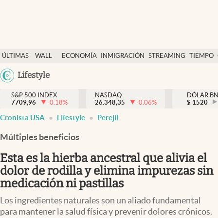
Últimas Noticias
ÚLTIMAS
WALL
ECONOMÍA
INMIGRACIÓN
STREAMING
TIEMPO
Finanzas y economía
NOTICIAS
STREET
Argentina
Lifestyle
Wall Street y dólar
Y
España
Inmigración
DÓLAR
S&P 500 INDEX
NASDAQ
DÓLAR B
7709,96
-0.18
%
26.348,35
-0.06
%
México
$
1520
Trending
Cronista USA
Lifestyle
Perejil
USA
Tiempo
Colombia
Múltiples beneficios
Uruguay
Ciencia y salud
Esta es la hierba ancestral que alivia el
Espiritual
dolor de rodilla y elimina impurezas sin
medicación ni pastillas
Streaming
Los ingredientes naturales son un aliado fundamental
PC y mobile
para mantener la salud física y prevenir dolores crónicos.