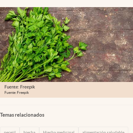
Lifestyle
USA
Fuente: Freepik
Fuente: Freepik
Temas relacionados
perejil
hierba
Hierba medicinal
alimentación saludable