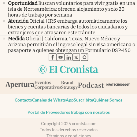
Oportunidad
Buscan voluntarios para vivir gratis en una
isla de Norteamérica: ofrecen alojamiento y solo 20
horas de trabajo por semana
Atención
Oficial | IRS embarga automáticamente los
bienes y cuentas bancarias de todos los ciudadanos y
extranjeros que atrasaron este trámite
Medida
Oficial | California, Texas, Nuevo México y
Arizona permitirán el ingreso legal sin visa americana o
pasaporte a quienes obtengan un Formulario DSP-150
abre en nueva pestaña
abre en nueva pestaña
abre en nueva pestaña
abre en nueva pestaña
abre en nueva pestaña
Contacto
Canales de WhatsApp
Suscribite
Quiénes Somos
Portal de Proveedores
Trabajá con nosotros
Copyright 2025 cronista.com
Todos los derechos reservados
Términos y condiciones