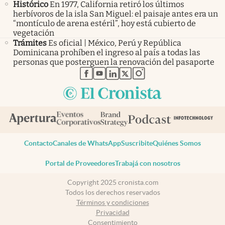
Histórico
En 1977, California retiró los últimos
herbívoros de la isla San Miguel: el paisaje antes era un
“montículo de arena estéril”, hoy está cubierto de
vegetación
Trámites
Es oficial | México, Perú y República
Dominicana prohíben el ingreso al país a todas las
personas que posterguen la renovación del pasaporte
abre en nueva pestaña
abre en nueva pestaña
abre en nueva pestaña
abre en nueva pestaña
abre en nueva pestaña
Contacto
Canales de WhatsApp
Suscribite
Quiénes Somos
Portal de Proveedores
Trabajá con nosotros
Copyright 2025 cronista.com
Todos los derechos reservados
Términos y condiciones
Privacidad
Consentimiento