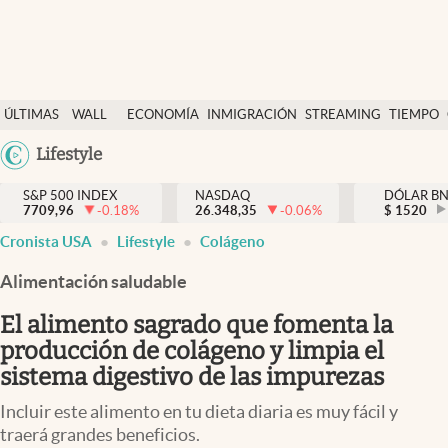
Últimas Noticias
ÚLTIMAS
WALL
ECONOMÍA
INMIGRACIÓN
STREAMING
TIEMPO
Finanzas y economía
NOTICIAS
STREET
Argentina
Lifestyle
Wall Street y dólar
Y
España
Inmigración
DÓLAR
S&P 500 INDEX
NASDAQ
DÓLAR B
7709,96
-0.18
%
26.348,35
-0.06
%
México
$
1520
Trending
Cronista USA
Lifestyle
Colágeno
USA
Tiempo
Colombia
Alimentación saludable
Uruguay
Ciencia y salud
El alimento sagrado que fomenta la
Espiritual
producción de colágeno y limpia el
sistema digestivo de las impurezas
Streaming
Incluir este alimento en tu dieta diaria es muy fácil y
PC y mobile
traerá grandes beneficios.