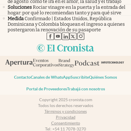
de agosto: cómo te irá en el amor, la salud y el trabajo
Soluciones
Rociar vinagre en la puerta y la entrada del
hogar: por qué lo recomiendan tanto y para qué sirve
Medida
Confirmado | Estados Unidos, República
Dominicana y Colombia bloquean el ingreso a quienes
postergaron la renovación de su pasaporte
abre en nueva pestaña
abre en nueva pestaña
abre en nueva pestaña
abre en nueva pestaña
abre en nueva pestaña
Contacto
Canales de WhatsApp
Suscribite
Quiénes Somos
Portal de Proveedores
Trabajá con nosotros
Copyright 2025 cronista.com
Todos los derechos reservados
Términos y condiciones
Privacidad
Consentimiento
Tel:
+54 11 7078-3270