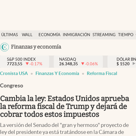
Últimas Noticias
ÚLTIMAS
WALL
ECONOMÍA
INMIGRACIÓN
STREAMING
TIEMPO
Finanzas y economía
NOTICIAS
STREET
Argentina
Finanzas y economía
Wall Street y dólar
Y
España
Inmigración
DÓLAR
S&P 500 INDEX
NASDAQ
DÓLAR B
7723,55
-0.17
%
26.348,35
-0.06
%
México
$
1520
Trending
Cronista USA
Finanzas Y Economía
Reforma Fiscal
USA
Tiempo
Colombia
Congreso
Uruguay
Ciencia y salud
Cambia la ley: Estados Unidos aprueba
Espiritual
la reforma fiscal de Trump y dejará de
cobrar todos estos impuestos
Streaming
La versión del Senado del "gran y hermoso" proyecto de
PC y mobile
ley del presidente ya está tratándose en la Cámara de