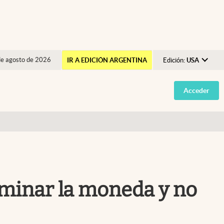
de agosto de 2026
IR A EDICIÓN ARGENTINA
Edición:
USA
Argentina
Acceder
España
México
USA
Colombia
Uruguay
liminar la moneda y no