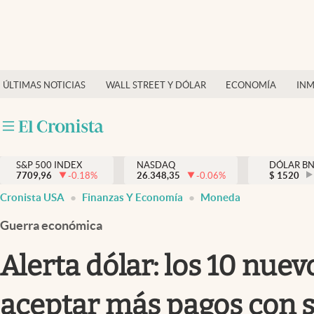
Últimas Noticias
Finanzas y economía
ÚLTIMAS NOTICIAS
WALL STREET Y DÓLAR
ECONOMÍA
INM
Wall Street y dólar
Inmigración
Trending
S&P 500 INDEX
NASDAQ
DÓLAR B
7709,96
-0.18
%
26.348,35
-0.06
%
$
1520
Tiempo
Cronista USA
Finanzas Y Economía
Moneda
Ciencia y salud
Guerra económica
Espiritual
Alerta dólar: los 10 nue
Streaming
aceptar más pagos con su
PC y mobile