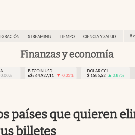
8 
IGRACIÓN
STREAMING
TIEMPO
CIENCIA Y SALUD
Finanzas y economía
NA
BITCOIN USD
DÓLAR CCL
0.00
%
u$s
64.927,11
-0.03
%
$
1585,52
0.87
%
vos países que quieren e
s billetes