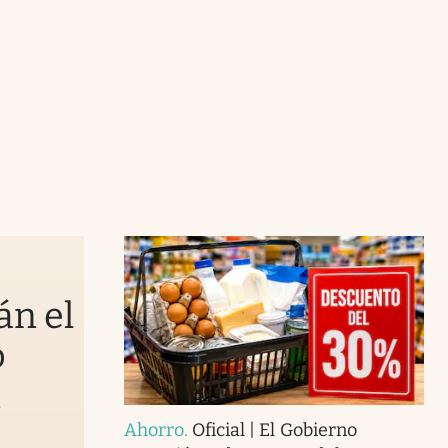
án el
o
n
Ahorro
.
Oficial | El Gobierno