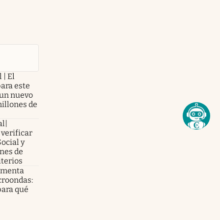
 | El
para este
 un nuevo
illones de
al|
verificar
Social y
nes de
iterios
e menta
croondas:
para qué