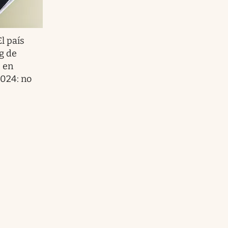
El país
ng de
 en
024: no