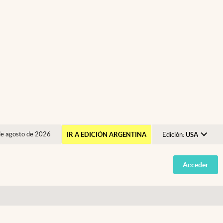
de agosto de 2026
IR A EDICIÓN ARGENTINA
Edición:
USA
Argentina
Acceder
España
México
USA
Colombia