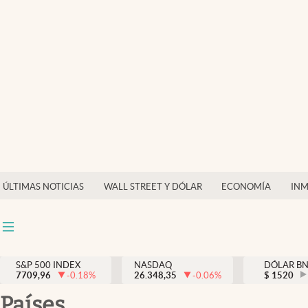
Últimas Noticias
Finanzas y economía
Wall Street y dólar
Inmigración
Trending
Tiempo
ÚLTIMAS NOTICIAS
WALL STREET Y DÓLAR
ECONOMÍA
INM
Ciencia y salud
Espiritual
Streaming
S&P 500 INDEX
NASDAQ
DÓLAR B
7709,96
-0.18
%
26.348,35
-0.06
%
$
1520
PC y mobile
países