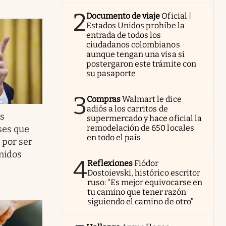
2
Documento de viaje
Oficial |
Estados Unidos prohíbe la
entrada de todos los
ciudadanos colombianos
aunque tengan una visa si
postergaron este trámite con
su pasaporte
3
Compras
Walmart le dice
adiós a los carritos de
s
supermercado y hace oficial la
remodelación de 650 locales
íses que
en todo el país
 por ser
nidos
4
Reflexiones
Fiódor
Dostoievski, histórico escritor
ruso: “Es mejor equivocarse en
tu camino que tener razón
siguiendo el camino de otro”