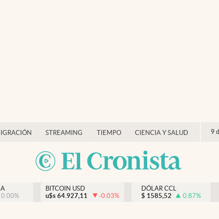
9 
IGRACIÓN
STREAMING
TIEMPO
CIENCIA Y SALUD
NA
BITCOIN USD
DÓLAR CCL
0.00
%
u$s
64.927,11
-0.03
%
$
1585,52
0.87
%