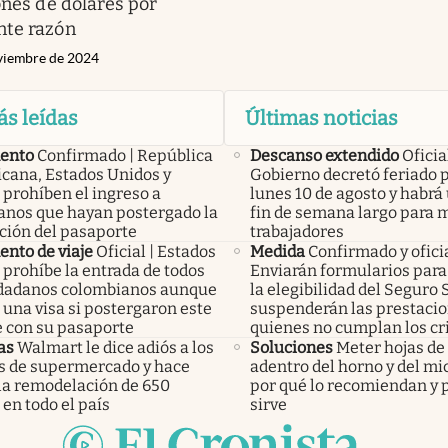
ones de dólares por
nte razón
viembre de 2024
ás leídas
Últimas noticias
ento
Confirmado | República
Descanso extendido
Oficial
cana, Estados Unidos y
Gobierno decretó feriado 
 prohíben el ingreso a
lunes 10 de agosto y habrá
anos que hayan postergado la
fin de semana largo para m
ción del pasaporte
trabajadores
nto de viaje
Oficial | Estados
Medida
Confirmado y ofici
 prohíbe la entrada de todos
Enviarán formularios para 
udadanos colombianos aunque
la elegibilidad del Seguro 
una visa si postergaron este
suspenderán las prestacio
e con su pasaporte
quienes no cumplan los cr
as
Walmart le dice adiós a los
Soluciones
Meter hojas d
os de supermercado y hace
adentro del horno y del mi
 la remodelación de 650
por qué lo recomiendan y 
 en todo el país
sirve