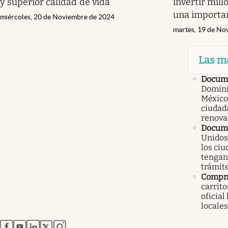
y superior calidad de vida
invertir mill
una importa
miércoles, 20 de Noviembre de 2024
martes, 19 de No
Las m
Docum
Domini
México
ciudad
renova
Docume
Unidos
los ci
tengan 
trámit
Compr
carrit
oficial
locales
abre en nueva pestaña
abre en nueva pestaña
abre en nueva pestaña
abre en nueva pestaña
abre en nueva pestaña