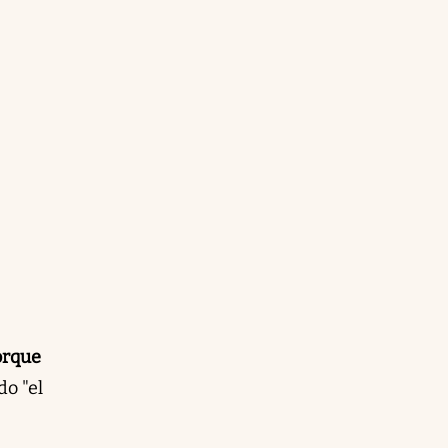
orque
do "el