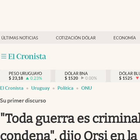
Últimas Noticias
Actualidad
ÚLTIMAS NOTICIAS
COTIZACIÓN DÓLAR
ECONOMÍA
Economía
Política
Mercados
PESO URUGUAYO
DÓLAR BNA
DÓLAR BL
$
23,18
0.23
%
$
1520
0.00
%
$
1525
El Cronista
Uruguay
Política
ONU
Su primer discurso
"Toda guerra es crimina
condena", dijo Orsi en l