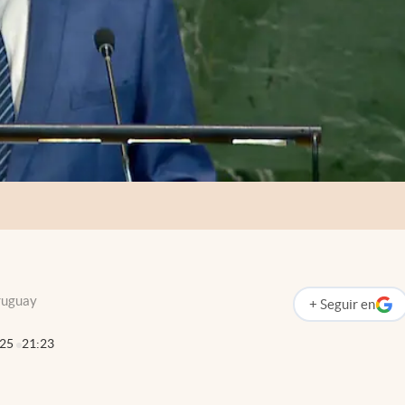
ruguay
+
Seguir
en
abre en nueva p
025
21:23