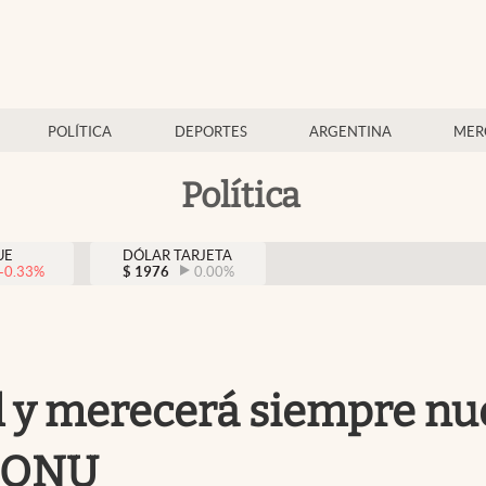
POLÍTICA
DEPORTES
ARGENTINA
MER
Política
UE
DÓLAR TARJETA
-0.33
%
$
1976
0.00
%
l y merecerá siempre nu
a ONU