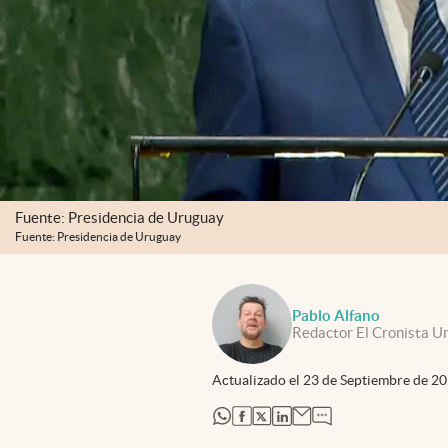
Fuente: Presidencia de Uruguay
Fuente: Presidencia de Uruguay
Pablo Alfano
Redactor El Cronista U
Actualizado el
23 de Septiembre de 2
abre en nueva pestaña
abre en nueva pestaña
abre en nueva pestaña
abre en nueva pestaña