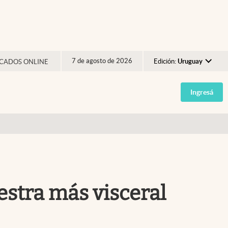
7 de agosto de 2026
Edición:
Uruguay
CADOS ONLINE
Argentina
Ingresá
España
México
USA
Colombia
Uruguay
estra más visceral