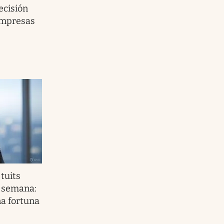
ecisión
 empresas
tuits
a semana:
na fortuna