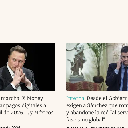
 marcha: X Money
Interna
.
Desde el Gobiern
r pagos digitales a
exigen a Sánchez que ro
ril de 2026… ¿y México?
y abandone la red “al serv
fascismo global”
rero de 2026
miércoles, 11 de Febrero de 2026