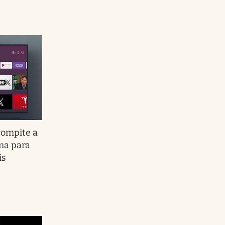
compite a
rma para
is