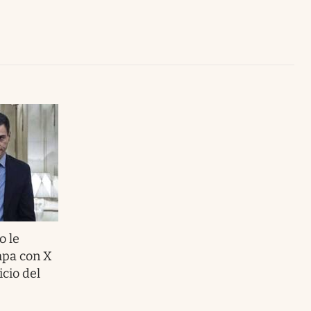
Uruguay
o le
mpa con X
icio del