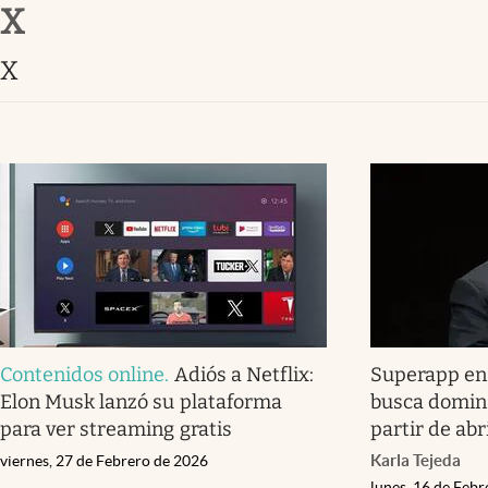
X
Infotechnology
Clase
X
Clima
Mundial 2026
Eventos Corporativos
El Cronista Studio
Mediakit
abre en nueva pestaña
Contenidos online
.
Adiós a Netflix:
Superapp en
Elon Musk lanzó su plataforma
busca domina
para ver streaming gratis
partir de ab
Karla Tejeda
viernes, 27 de Febrero de 2026
lunes, 16 de Feb