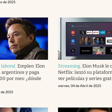
io de 2025
laboral
.
Empleo: Elon
Streaming
.
Elon Musk le 
a argentinos y paga
Netflix: lanzó su platafo
300 por mes: ¿dónde
ver películas y series grat
viernes, 04 de Abril de 2025
l de 2025