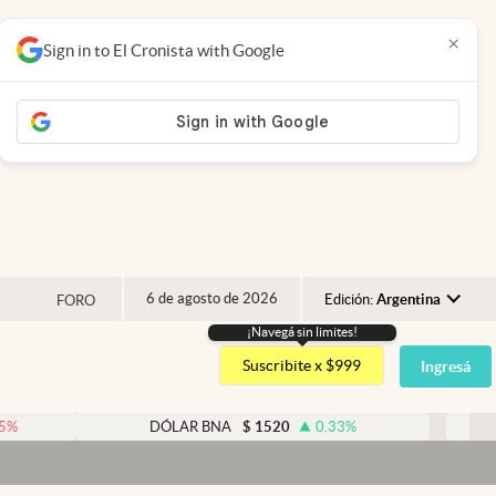
×
Sign in to El Cronista with Google
6 de agosto de 2026
Edición:
Argentina
FORO
¡Navegá sin limites!
Argentina
Suscribite x $999
Ingresá
España
México
DÓLAR BNA
$
1520
0.33
%
DÓLAR BL
USA
Colombia