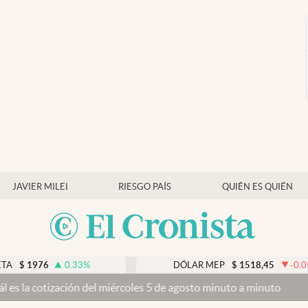
JAVIER MILEI
RIESGO PAÍS
QUIÉN ES QUIÉN
0.33
%
DÓLAR MEP
$
1518,45
-0.05
%
n del miércoles 5 de agosto minuto a minuto