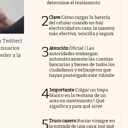
determine el testamento
2
Clave
Cómo cargar la batería
del celular cuando no hay
electricidad en casa: la manera
más efectiva, sencilla y segura
x Twitter)
3
 usuarios
Atención
Oficial | Las
autoridades embargan
eder a la
automáticamente las cuentas
bancarias y bienes de todos los
ciudadanos y extranjeros que
hayan postergado este trámite
4
Importante
Colgar un trapo
blanco en la ventana de un
auto en movimiento | Qué
significa y para qué sirve
5
Truco casero
Rociar vinagre en
la entrada de una casa: por qué