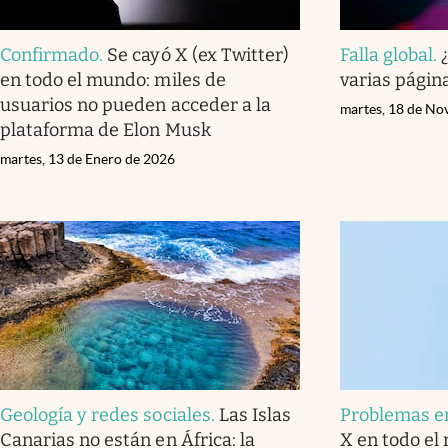
Confirmado
.
Se cayó X (ex Twitter)
Falla global
.
en todo el mundo: miles de
varias págin
usuarios no pueden acceder a la
martes, 18 de No
plataforma de Elon Musk
martes, 13 de Enero de 2026
Geología y redes sociales
.
Las Islas
Problemas en
Canarias no están en África: la
X en todo el