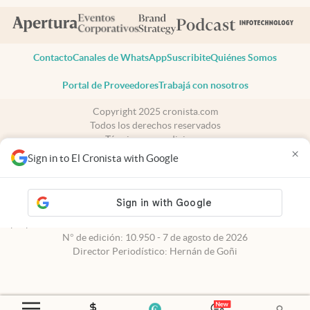
Contacto
Canales de WhatsApp
Suscribite
Quiénes Somos
Portal de Proveedores
Trabajá con nosotros
Copyright 2025 cronista.com
Todos los derechos reservados
Términos y condiciones
×
Privacidad
Sign in to El Cronista with Google
Consentimiento
Tel:
+54 11 7078-3270
cronista.com
es propiedad de El Cronista Comercial S.A Registro de
propiedad intelectual: 56576959
N° de edición: 10.950 - 7 de agosto de 2026
Director Periodístico: Hernán de Goñi