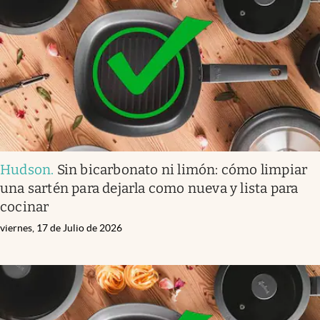
Infotechnology
Clase
Clima
Mundial 2026
Eventos Corporativos
El Cronista Studio
Hudson
.
Sin bicarbonato ni limón: cómo limpiar
Mediakit
una sartén para dejarla como nueva y lista para
abre en nueva pestaña
cocinar
Argentina
viernes, 17 de Julio de 2026