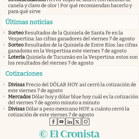
canela y clavo de olor | Por qué recomiendan hacerlo y
para qué sirve
Últimas noticias
Sorteo
Resultados de la Quiniela de Santa Fe en la
Vespertina: las cifras ganadores del viernes 7 de agosto
Sorteo
Resultados de la Quiniela de Entre Ríos: las cifras
ganadoras en la Vespertina este viernes 7 de agosto
Lotería
Quiniela de Tucumán en la Vespertina: estos son
los resultados del viernes 7 de agosto
Cotizaciones
Divisas
Precio del DÓLAR HOY: así cerró la cotización de
este viernes 7 de agosto
Mercados
Dólar hoy y dólar blue hoy: cuál es la cotización
del viernes 7 de agosto minuto a minuto
Divisas
Dólar a peso mexicano HOY: a cuánto cerró la
cotización de este viernes 7 de agosto
abre en nueva pestaña
abre en nueva pestaña
abre en nueva pestaña
abre en nueva pestaña
abre en nueva pestaña