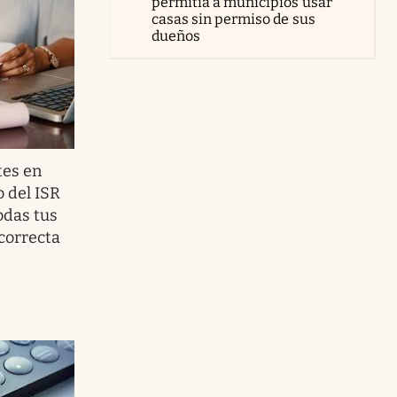
permitía a municipios usar
casas sin permiso de sus
dueños
tes en
o del ISR
odas tus
correcta