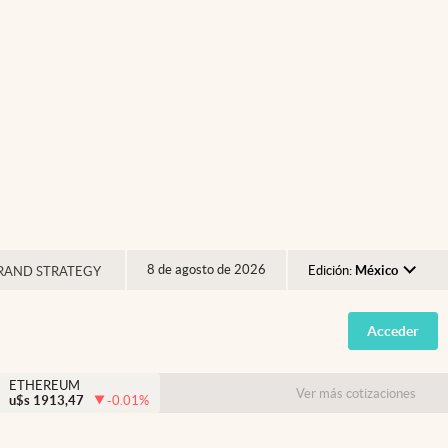
8 de agosto de 2026
Edición:
México
RAND STRATEGY
Argentina
Acceder
España
México
ETHEREUM
Ver más cotizaciones
u$s
1913,47
-0.01
%
USA
Colombia