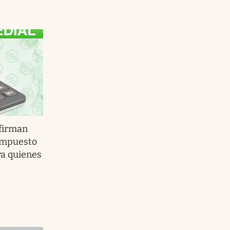
firman
impuesto
ra quienes