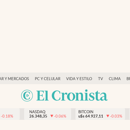
AR Y MERCADOS
PC Y CELULAR
VIDA Y ESTILO
TV
CLIMA
B
NASDAQ
BITCOIN
-0.18
%
26.348,35
-0.06
%
u$s
64.927,11
-0.03
%