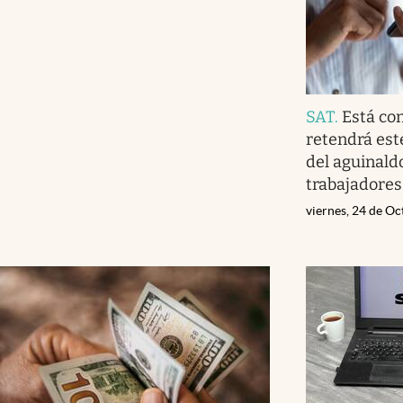
SAT
.
Está co
retendrá est
del aguinaldo
trabajadores
viernes, 24 de O