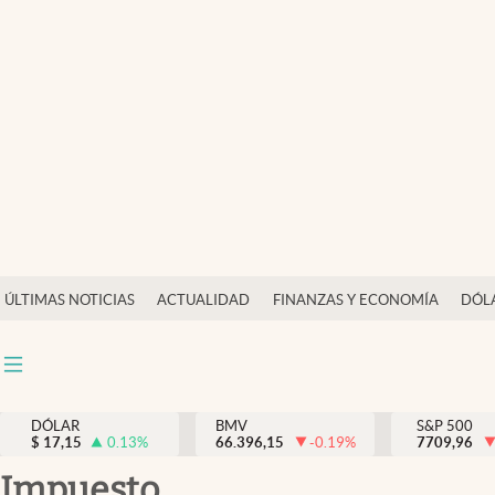
Últimas Noticias
Actualidad
Finanzas y economía
Dólar y mercados
Internacionales
Opinión
ÚLTIMAS NOTICIAS
ACTUALIDAD
FINANZAS Y ECONOMÍA
DÓL
Brand Strategy
Pc y celular
Vida y estilo
DÓLAR
BMV
S&P 500
$
17,15
0.13
%
66.396,15
-0.19
%
7709,96
Tv
impuesto