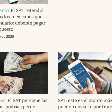
ento
.
El SAT retendrá
os los mexicanos que
salario: deberán pagar
puesto
o de 2025
tes
.
El SAT persigue las
SAT: este es el monto má
as: podrías perder
pueden enviarte por tran