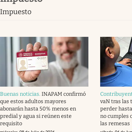
Clima
impuesto
Espiritualidad
Mediakit
abre en nueva pestaña
Buenas noticias
.
INAPAM confirmó
Contribuyen
que estos adultos mayores
vaN tras las 
abonarán hasta 50% menos en
perder hasta
predial y agua si reúnen este
no cumples c
requisito
las remesas
miércoles, 08 de Julio de 2026
sábado, 06 de Ju