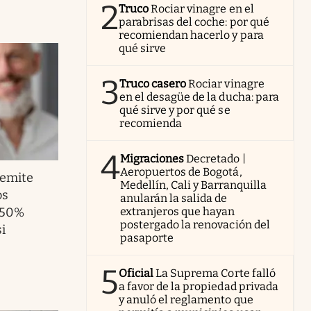
2
Truco
Rociar vinagre en el
parabrisas del coche: por qué
recomiendan hacerlo y para
qué sirve
3
Truco casero
Rociar vinagre
en el desagüe de la ducha: para
qué sirve y por qué se
recomienda
4
Migraciones
Decretado |
Aeropuertos de Bogotá,
emite
Medellín, Cali y Barranquilla
os
anularán la salida de
 50%
extranjeros que hayan
postergado la renovación del
i
pasaporte
5
Oficial
La Suprema Corte falló
a favor de la propiedad privada
y anuló el reglamento que