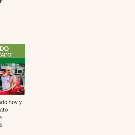
r
ndo hoy y
nto
e
s