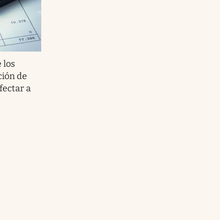
e los
ción de
fectar a