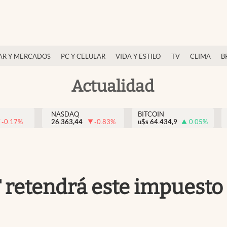
AR Y MERCADOS
PC Y CELULAR
VIDA Y ESTILO
TV
CLIMA
B
Actualidad
NASDAQ
BITCOIN
-0.17
%
26.363,44
-0.83
%
u$s
64.434,9
0.05
%
T retendrá este impuesto