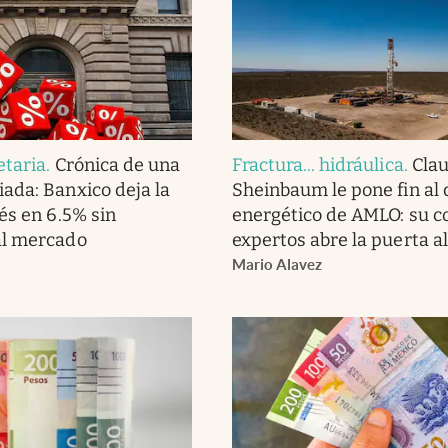
etaria
.
Crónica de una
Fractura... hidráulica
.
Clau
ada: Banxico deja la
Sheinbaum le pone fin al
és en 6.5% sin
energético de AMLO: su c
al mercado
expertos abre la puerta al
Mario Alavez