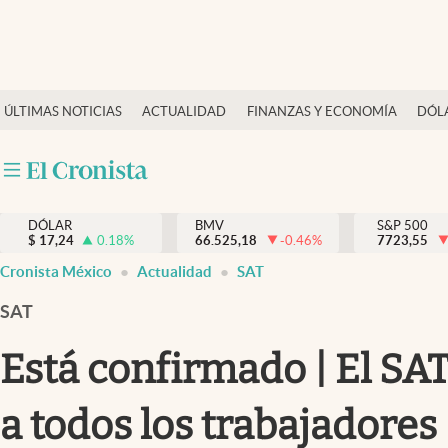
Últimas Noticias
ÚLTIMAS NOTICIAS
ACTUALIDAD
FINANZAS Y ECONOMÍA
DÓL
Actualidad
Finanzas y economía
Dólar y mercados
DÓLAR
BMV
S&P 500
Internacionales
$
17,24
0.18
%
66.525,18
-0.46
%
7723,55
Opinión
Cronista México
Actualidad
SAT
Brand Strategy
SAT
Pc y celular
Está confirmado | El SA
Vida y estilo
a todos los trabajadores
Tv