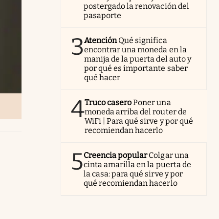
postergado la renovación del
pasaporte
3
Atención
Qué significa
encontrar una moneda en la
manija de la puerta del auto y
por qué es importante saber
qué hacer
4
Truco casero
Poner una
moneda arriba del router de
WiFi | Para qué sirve y por qué
recomiendan hacerlo
5
Creencia popular
Colgar una
cinta amarilla en la puerta de
la casa: para qué sirve y por
qué recomiendan hacerlo