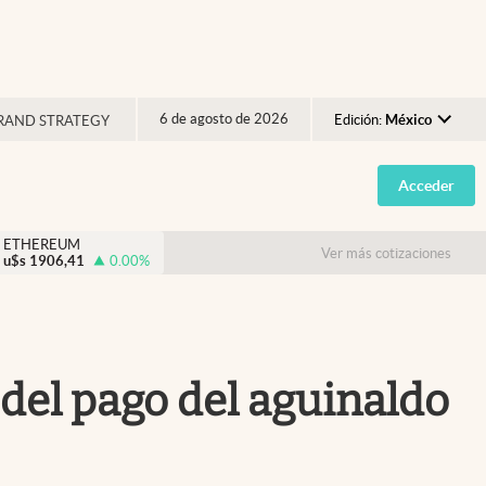
6 de agosto de 2026
Edición:
México
RAND STRATEGY
Argentina
Acceder
España
México
ETHEREUM
Ver más cotizaciones
u$s
1906,41
0.00
%
USA
Colombia
Uruguay
 del pago del aguinaldo