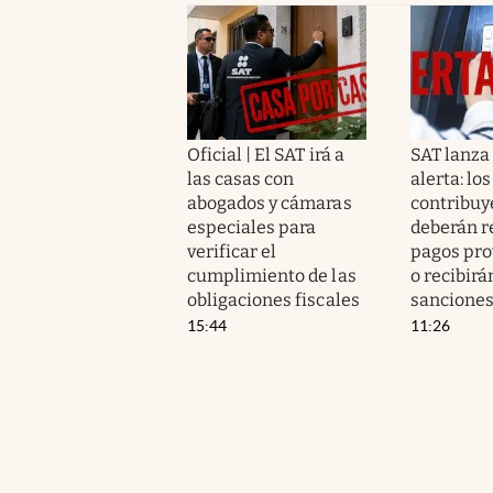
Oficial | El SAT irá a
SAT lanza
las casas con
alerta: los
abogados y cámaras
contribuy
especiales para
deberán r
verificar el
pagos pro
cumplimiento de las
o recibirá
obligaciones fiscales
sancione
15:44
11:26