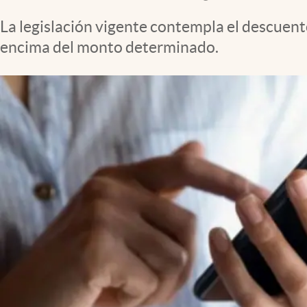
Clima
La legislación vigente contempla el descuent
Espiritualidad
encima del monto determinado.
Mediakit
abre en nueva pestaña