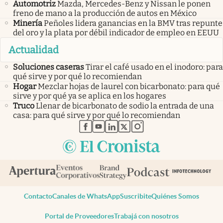
Automotriz
Mazda, Mercedes-Benz y Nissan le ponen
freno de mano a la producción de autos en México
Minería
Peñoles lidera ganancias en la BMV tras repunte
del oro y la plata por débil indicador de empleo en EEUU
Actualidad
Soluciones caseras
Tirar el café usado en el inodoro: para
qué sirve y por qué lo recomiendan
Hogar
Mezclar hojas de laurel con bicarbonato: para qué
sirve y por qué ya se aplica en los hogares
Truco
Llenar de bicarbonato de sodio la entrada de una
casa: para qué sirve y por qué lo recomiendan
abre en nueva pestaña
abre en nueva pestaña
abre en nueva pestaña
abre en nueva pestaña
abre en nueva pestaña
Contacto
Canales de WhatsApp
Suscribite
Quiénes Somos
Portal de Proveedores
Trabajá con nosotros