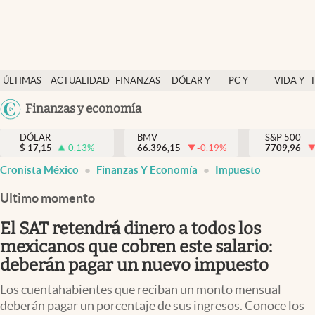
Últimas Noticias
ÚLTIMAS
ACTUALIDAD
FINANZAS
DÓLAR Y
PC Y
VIDA Y
Actualidad
NOTICIAS
Y
MERCADOS
CELULAR
ESTILO
Argentina
Finanzas y economía
Finanzas y economía
ECONOMÍA
España
Dólar y mercados
DÓLAR
BMV
S&P 500
$
17,15
0.13
%
66.396,15
-0.19
%
México
7709,96
Internacionales
Cronista México
Finanzas Y Economía
Impuesto
USA
Opinión
Colombia
Ultimo momento
Uruguay
Brand Strategy
El SAT retendrá dinero a todos los
Pc y celular
mexicanos que cobren este salario:
deberán pagar un nuevo impuesto
Vida y estilo
Los cuentahabientes que reciban un monto mensual
Tv
deberán pagar un porcentaje de sus ingresos. Conoce los