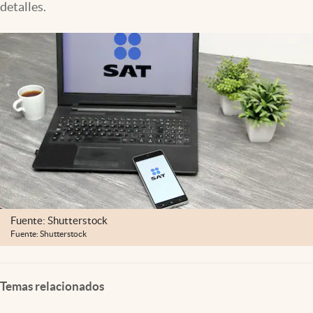
detalles.
Clima
Espiritualidad
Mediakit
abre en nueva pestaña
México
Fuente: Shutterstock
Fuente: Shutterstock
Temas relacionados