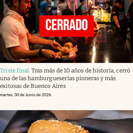
Infotechnology
Clase
Clima
Mundial 2026
Eventos Corporativos
El Cronista Studio
Triste final
.
Tras más de 10 años de historia, cerró
Mediakit
una de las hamburgueserías pioneras y más
abre en nueva pestaña
exitosas de Buenos Aires
Argentina
martes, 30 de Junio de 2026