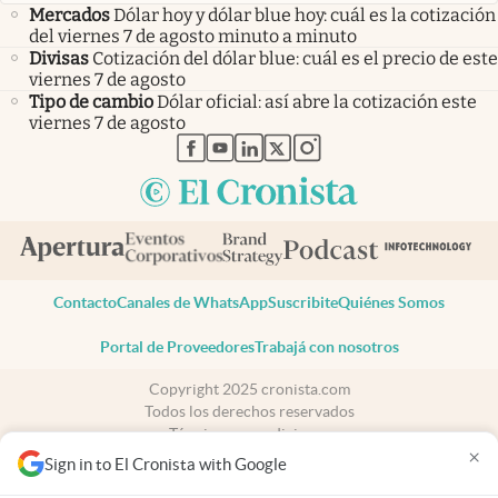
Mercados
Dólar hoy y dólar blue hoy: cuál es la cotización
del viernes 7 de agosto minuto a minuto
Divisas
Cotización del dólar blue: cuál es el precio de este
viernes 7 de agosto
Tipo de cambio
Dólar oficial: así abre la cotización este
viernes 7 de agosto
abre en nueva pestaña
abre en nueva pestaña
abre en nueva pestaña
abre en nueva pestaña
abre en nueva pestaña
Contacto
Canales de WhatsApp
Suscribite
Quiénes Somos
Portal de Proveedores
Trabajá con nosotros
Copyright 2025 cronista.com
Todos los derechos reservados
Términos y condiciones
×
Privacidad
Sign in to El Cronista with Google
Consentimiento