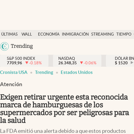
Últimas Noticias
ÚLTIMAS
WALL
ECONOMÍA
INMIGRACIÓN
STREAMING
TIEMPO
Finanzas y economía
NOTICIAS
STREET
Argentina
Trending
Wall Street y dólar
Y
España
Inmigración
DÓLAR
S&P 500 INDEX
NASDAQ
DÓLAR B
7709,96
-0.18
%
26.348,35
-0.06
%
México
$
1520
Trending
Cronista USA
Trending
Estados Unidos
USA
Tiempo
Colombia
Atención
Uruguay
Ciencia y salud
Exigen retirar urgente esta reconocida
Espiritual
marca de hamburguesas de los
supermercados por ser peligrosas para
Streaming
la salud
PC y mobile
La FDA emitió una alerta debido a que estos productos