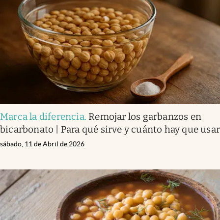
Infotechnology
Clase
Clima
Mundial 2026
Eventos Corporativos
El Cronista Studio
Marca la diferencia
.
Remojar los garbanzos en
Mediakit
bicarbonato | Para qué sirve y cuánto hay que usa
abre en nueva pestaña
Argentina
sábado, 11 de Abril de 2026