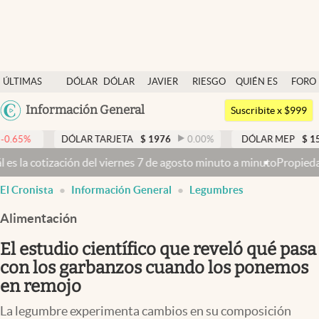
Últimas noticias
ÚLTIMAS
DÓLAR
DÓLAR
JAVIER
RIESGO
QUIÉN ES
FORO
Dólar
NOTICIAS
BLUE
MILEI
PAÍS
QUIÉN
Argentina
Información General
Members
Suscribite x $999
España
Economía y Política
DÓLAR TARJETA
$
1976
0.00
%
DÓLAR MEP
$
1521,52
0.
México
rnes 7 de agosto minuto a minuto
Propiedad privada: con cruces y ch
Finanzas y Mercados
USA
El Cronista
Información General
Legumbres
Mercados Online
Colombia
Uruguay
Alimentación
Negocios
El estudio científico que reveló qué pasa
Columnistas
con los garbanzos cuando los ponemos
Otras secciones
en remojo
Apertura
La legumbre experimenta cambios en su composición