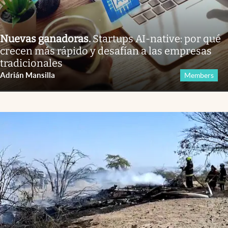
Nuevas ganadoras
.
Startups AI-native: por qué
crecen más rápido y desafían a las empresas
tradicionales
Adrián Mansilla
Members