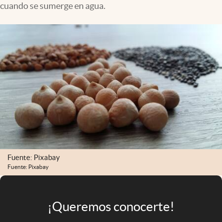
cuando se sumerge en agua.
Infotechnology
Clase
Clima
Mundial 2026
Eventos Corporativos
El Cronista Studio
Mediakit
abre en nueva pestaña
Argentina
Fuente: Pixabay
Fuente: Pixabay
¡Queremos conocerte!