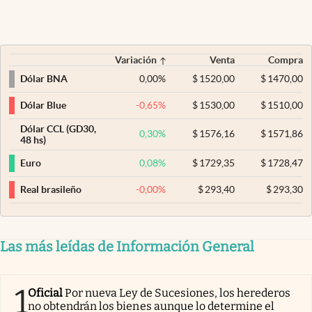
Variación
Venta
Compra
0,00
%
$
1520,00
$
1470,00
Dólar BNA
-0,65
%
$
1530,00
$
1510,00
Dólar Blue
Dólar CCL (GD30,
0,30
%
$
1576,16
$
1571,86
48 hs)
0,08
%
$
1729,35
$
1728,47
Euro
-0,00
%
$
293,40
$
293,30
Real brasileño
Las más leídas de Información General
1
Oficial
Por nueva Ley de Sucesiones, los herederos
no obtendrán los bienes aunque lo determine el