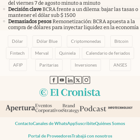
del viernes 7 de agosto minuto a minuto
Decisión clave
BCRA frente a un dilema: bajar las tasas o
mantener el dólar sub $ 1500
Demasiados pesos
Remonetización: BCRA apuesta a la
compra de dólares para inyectar liquidez en la economía
Dólar
Dólar Blue
Criptomonedas
Bitcoin
Fintech
Merval
Quiniela
Calendario de feriados
AFIP
Paritarias
Inversiones
ANSES
abre en nueva pestaña
abre en nueva pestaña
abre en nueva pestaña
abre en nueva pestaña
abre en nueva pestaña
Contacto
Canales de WhatsApp
Suscribite
Quiénes Somos
Portal de Proveedores
Trabajá con nosotros