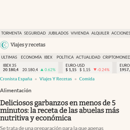
Últimas Noticias
TORMENTA
SEGURIDAD
JUBILADOS
VIVIENDA
ALQUILER
ACCIONE
Economía y finanzas
SOCIAL
Argentina
Viajes y recetas
Política
España
Actualidad
ULTIMAS
ECONOMÍA
IBEX
POLÍTICA
ACTUALIDAD
CRIPTOMONE
México
NOTICIAS
Y
Y
IBEX 35
EURO-USD
EURO
Criptomonedas
20.180,4
20.180,4
0.62
%
$
1,15
$
1,15
-0.24
%
USA
1957
FINANZAS
EURO
Cronista España
Viajes Y Recetas
Comida
Colombia
España
Uruguay
Alimentación
Deliciosos garbanzos en menos de 5
minutos: la receta de las abuelas más
nutritiva y económica
Se trata de una preparación para la que apenas