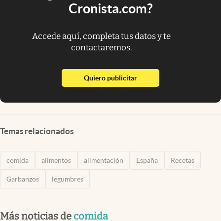
Cronista.com?
Accede aquí, completa tus datos y te
contactaremos.
abre en nueva pestaña
Quiero publicitar
Temas relacionados
comida
alimentos
alimentación
España
Recetas
Garbanzos
legumbres
Más noticias de
comida