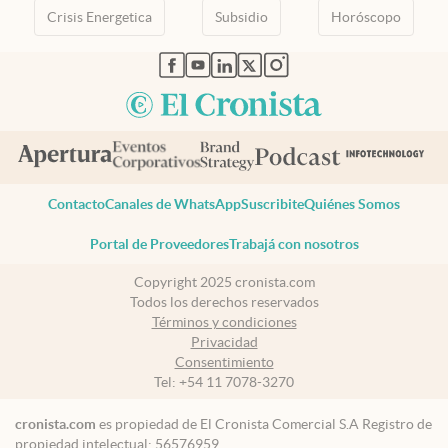
Crisis Energetica
Subsidio
Horóscopo
abre en nueva pestaña
abre en nueva pestaña
abre en nueva pestaña
abre en nueva pestaña
abre en nueva pestaña
Contacto
Canales de WhatsApp
Suscribite
Quiénes Somos
Portal de Proveedores
Trabajá con nosotros
Copyright 2025 cronista.com
Todos los derechos reservados
Términos y condiciones
Privacidad
Consentimiento
Tel:
+54 11 7078-3270
cronista.com
es propiedad de El Cronista Comercial S.A Registro de
propiedad intelectual: 56576959