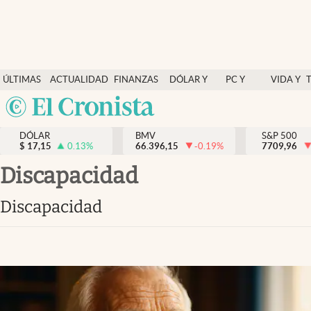
Últimas Noticias
ÚLTIMAS
ACTUALIDAD
FINANZAS
DÓLAR Y
PC Y
VIDA Y
Actualidad
NOTICIAS
Y
MERCADOS
CELULAR
ESTILO
Argentina
Finanzas y economía
ECONOMÍA
España
Dólar y mercados
DÓLAR
BMV
S&P 500
$
17,15
0.13
%
66.396,15
-0.19
%
México
7709,96
Internacionales
USA
discapacidad
Opinión
Colombia
discapacidad
Uruguay
Brand Strategy
Pc y celular
Vida y estilo
Tv