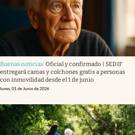
Clima
Espiritualidad
Mediakit
abre en nueva pestaña
México
Buenas noticias
.
Oficial y confirmado | SEDIF
entregará camas y colchones gratis a personas
con inmovilidad desde el 1 de junio
lunes, 01 de Junio de 2026