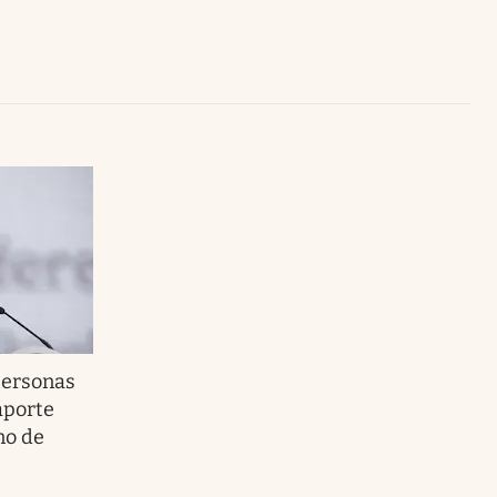
Uruguay
personas
aporte
no de