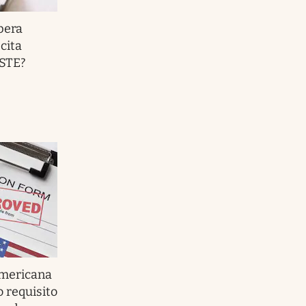
pera
cita
SSTE?
americana
 requisito