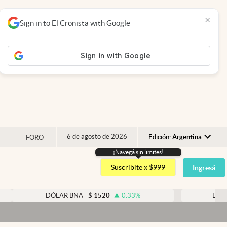
×
Sign in to El Cronista with Google
6 de agosto de 2026
Edición:
Argentina
FORO
¡Navegá sin limites!
Argentina
Suscribite x $999
Ingresá
España
México
DÓLAR BNA
$
1520
0.33
%
DÓLAR BLUE
$
USA
Dóla
Colombia