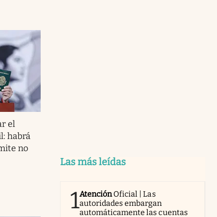
r el
l: habrá
mite no
Las más leídas
1
Atención
Oficial | Las
autoridades embargan
automáticamente las cuentas