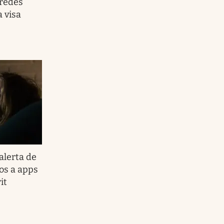
 redes
a visa
alerta de
dos a apps
it