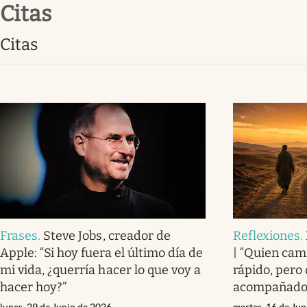
citas
Infotechnology
Clase
citas
Clima
Mundial 2026
Eventos Corporativos
El Cronista Studio
Mediakit
abre en nueva pestaña
Frases
.
Steve Jobs, creador de
Reflexiones
.
Apple: “Si hoy fuera el último día de
| “Quien cam
mi vida, ¿querría hacer lo que voy a
rápido, pero
hacer hoy?”
acompañado l
lunes, 29 de Junio de 2026
martes, 16 de Ju