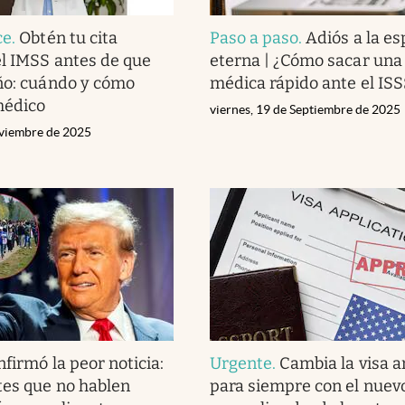
ce
.
Obtén tu cita
Paso a paso
.
Adiós a la es
l IMSS antes de que
eterna | ¿Cómo sacar una 
ño: cuándo y cómo
médica rápido ante el IS
médico
viernes, 19 de Septiembre de 2025
viembre de 2025
nfirmó la peor noticia:
Urgente
.
Cambia la visa 
tes que no hablen
para siempre con el nuevo