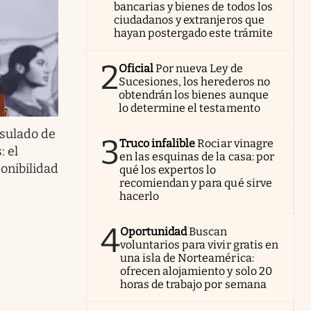
bancarias y bienes de todos los
ciudadanos y extranjeros que
hayan postergado este trámite
2
Oficial
Por nueva Ley de
Sucesiones, los herederos no
obtendrán los bienes aunque
lo determine el testamento
nsulado de
3
Truco infalible
Rociar vinagre
 el
en las esquinas de la casa: por
onibilidad
qué los expertos lo
recomiendan y para qué sirve
hacerlo
4
Oportunidad
Buscan
voluntarios para vivir gratis en
una isla de Norteamérica:
ofrecen alojamiento y solo 20
horas de trabajo por semana