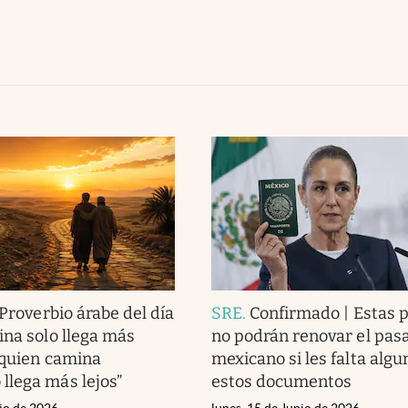
Proverbio árabe del día
SRE
.
Confirmado | Estas 
ina solo llega más
no podrán renovar el pas
 quien camina
mexicano si les falta algu
lega más lejos”
estos documentos
nio de 2026
lunes, 15 de Junio de 2026