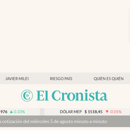
JAVIER MILEI
RIESGO PAÍS
QUIÉN ES QUIÉN
3
%
DÓLAR MEP
$
1518,45
-0.05
%
el miércoles 5 de agosto minuto a minuto