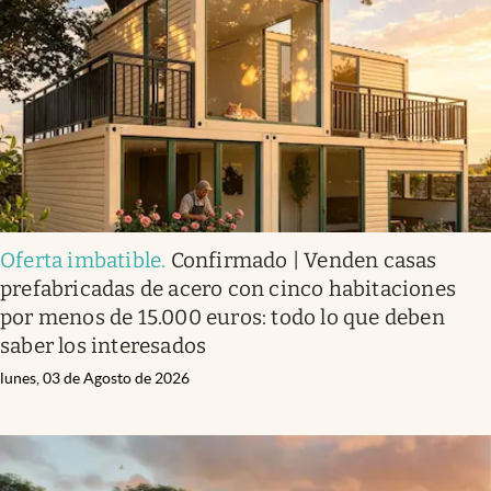
Infotechnology
Clase
Clima
Mundial 2026
Eventos Corporativos
El Cronista Studio
Oferta imbatible
.
Confirmado | Venden casas
Mediakit
prefabricadas de acero con cinco habitaciones
abre en nueva pestaña
por menos de 15.000 euros: todo lo que deben
Argentina
saber los interesados
lunes, 03 de Agosto de 2026