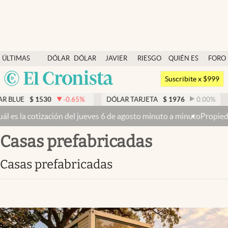
Últimas noticias
ÚLTIMAS
DÓLAR
DÓLAR
JAVIER
RIESGO
QUIÉN ES
FORO
Dólar
NOTICIAS
BLUE
MILEI
PAÍS
QUIÉN
Argentina
Members
Suscribite x $999
España
Economía y Política
-0.65
%
DÓLAR TARJETA
$
1976
0.00
%
DÓLAR MEP
México
 de agosto minuto a minuto
Propiedad privada: con cruces y chicanas
Finanzas y Mercados
USA
casas prefabricadas
Mercados Online
Colombia
Uruguay
Negocios
casas prefabricadas
Columnistas
Otras secciones
Apertura