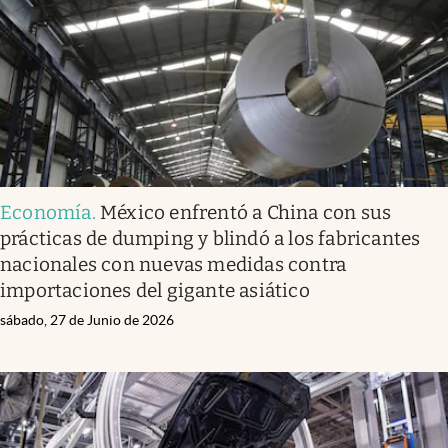
Clima
Espiritualidad
Mediakit
abre en nueva pestaña
México
Economía
.
México enfrentó a China con sus
prácticas de dumping y blindó a los fabricantes
nacionales con nuevas medidas contra
importaciones del gigante asiático
sábado, 27 de Junio de 2026