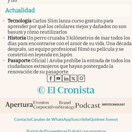
y Go
Actualidad
Tecnología
Carlos Slim lanza curso gratuito para
aprender por qué los celulares viejos y dañados no son
basura y cómo reutilizarlos
Historia
Un perro cruzaba 3 kilómetros de mar todos los
días para encontrarse con el amor de su vida. Una década
después, un equipo profesional filmó su película y se
convirtió en leyenda en Japón
Pasaporte
Oficial | Aruba prohíbe la entrada de todos los
ciudadanos extranjeros que hayan postergado la
renovación de su pasaporte
abre en nueva pestaña
abre en nueva pestaña
abre en nueva pestaña
abre en nueva pestaña
abre en nueva pestaña
Contacto
Canales de WhatsApp
Suscribite
Quiénes Somos
Portal de Proveedores
Trabajá con nosotros