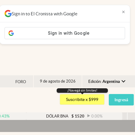
×
Sign in to El Cronista with Google
9 de agosto de 2026
Edición:
Argentina
FORO
¡Navegá sin limites!
Argentina
Suscribite x $999
Ingresá
España
México
DÓLAR BNA
$
1520
0.00
%
DÓL
USA
Colombia