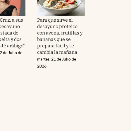
Cruz, a sus
Para que sirve el
“Desayuno
desayuno proteico
ostada de
con avena, frutillas y
elta y dos
bananas que se
afé arábigo”
prepara fácil y te
cambia la mañana
2 de Julio de
martes, 21 de Julio de
2026