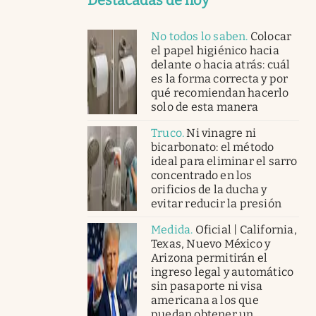
No todos lo saben
.
Colocar
el papel higiénico hacia
delante o hacia atrás: cuál
es la forma correcta y por
qué recomiendan hacerlo
solo de esta manera
Truco
.
Ni vinagre ni
bicarbonato: el método
ideal para eliminar el sarro
concentrado en los
orificios de la ducha y
evitar reducir la presión
Medida
.
Oficial | California,
Texas, Nuevo México y
Arizona permitirán el
ingreso legal y automático
sin pasaporte ni visa
americana a los que
puedan obtener un