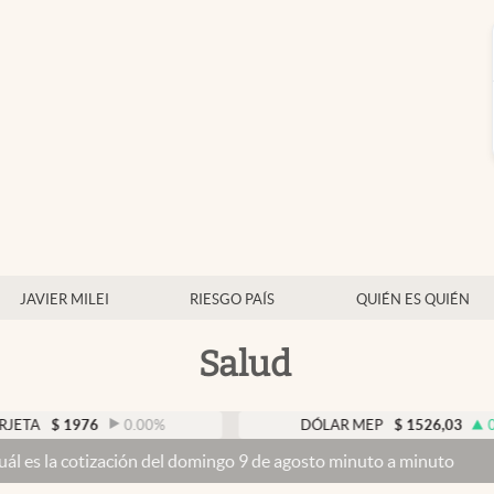
JAVIER MILEI
RIESGO PAÍS
QUIÉN ES QUIÉN
Salud
1976
0.00
%
DÓLAR MEP
$
1526,03
0.43
%
ización del domingo 9 de agosto minuto a minuto