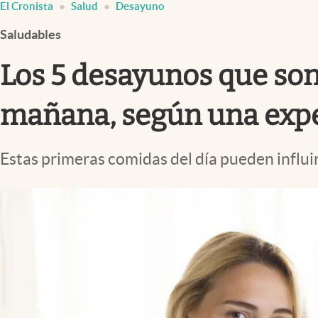
El Cronista
Salud
Desayuno
Infotechnology
Saludables
Clase
Clima
Los 5 desayunos que son 
Mundial 2026
mañana, según una expe
Eventos Corporativos
El Cronista Studio
Estas primeras comidas del día pueden influir
Mediakit
abre en nueva pestaña