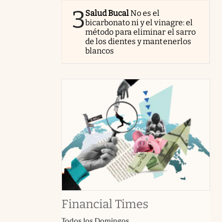
3
Salud Bucal
No es el
bicarbonato ni y el vinagre: el
método para eliminar el sarro
de los dientes y mantenerlos
blancos
abre en nuev
Financial Times
Todos los Domingos